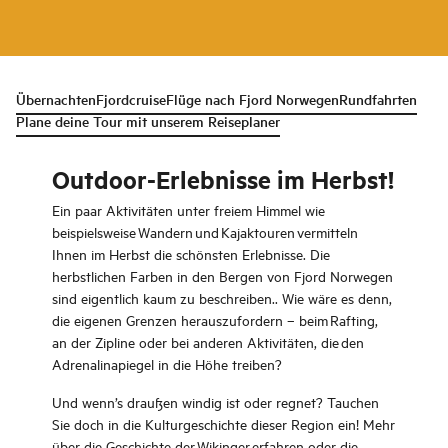
Übernachten
Fjordcruise
Flüge nach Fjord Norwegen
Rundfahrten
Plane deine Tour mit unserem Reiseplaner
Outdoor-Erlebnisse im Herbst!
Ein paar Aktivitäten unter freiem Himmel wie
beispielsweise Wandern und Kajaktouren vermitteln
Ihnen im Herbst die schönsten Erlebnisse. Die
herbstlichen Farben in den Bergen von Fjord Norwegen
sind eigentlich kaum zu beschreiben.. Wie wäre es denn,
die eigenen Grenzen herauszufordern – beim Rafting,
an der Zipline oder bei anderen Aktivitäten, die den
Adrenalinapiegel in die Höhe treiben?
Und wenn’s draußen windig ist oder regnet? Tauchen
Sie doch in die Kulturgeschichte dieser Region ein! Mehr
über die Geschichte der Wikinger erfahren oder die