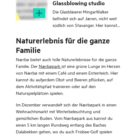
Glassblowing studio
Die Glasbläserei MingarWalker
befindet sich auf Jæren, nicht weit
südlich von Stavanger. Hier kannst
du erleben, wie glühende Glasmasse
Naturerlebnis für die ganze
in der Werkstatt von Hand geformt
und in schönes Kunstglas
Familie
verwandelt wird.
Nærbø bietet auch tolle Naturerlebnisse für die ganze
Familie. Der
Nærbøpark
ist eine grüne Lunge im Herzen
von Nærbø mit einem Café und einem Ententeich. Hier
kannst du außerdem Obst und Beeren pflücken, auf
dem Aktivitätspfad trainieren oder auf den
Naturspielplätzen spielen.
Im Dezember verwandelt sich der Nærbøpark in einen
Weihnachtsmarkt mit Winterbeleuchtung und
gemütlichen Buden. Vom Nærbøpark aus kannst du
einen 5 km langen Rundweg entlang des Baches
Dalabekken gehen, wo du auch Frisbee-Golf spielen