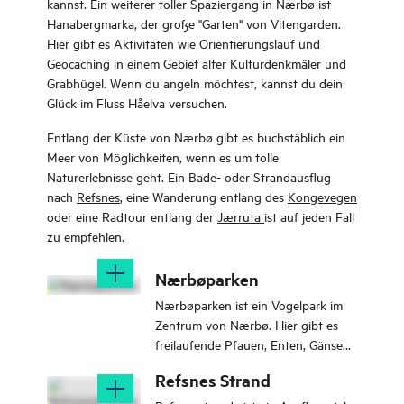
kannst. Ein weiterer toller Spaziergang in Nærbø ist
Hanabergmarka, der große "Garten" von Vitengarden.
Hier gibt es Aktivitäten wie Orientierungslauf und
Geocaching in einem Gebiet alter Kulturdenkmäler und
Grabhügel. Wenn du angeln möchtest, kannst du dein
Glück im Fluss Håelva versuchen.
Entlang der Küste von Nærbø gibt es buchstäblich ein
Meer von Möglichkeiten, wenn es um tolle
Naturerlebnisse geht. Ein Bade- oder Strandausflug
nach
Refsnes
, eine Wanderung entlang des
Kongevegen
oder eine Radtour entlang der
Jærruta
ist auf jeden Fall
zu empfehlen.
Nærbøparken
Nærbøparken ist ein Vogelpark im
Zentrum von Nærbø. Hier gibt es
freilaufende Pfauen, Enten, Gänse
und verschiedene Hühner. Der Park
Refsnes Strand
ist das ganze Jahr über ein beliebtes
Ziel für Familien mit Kindern sowie