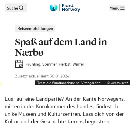
Suche
Menü
Zum Hauptinhalt
Reiseempfehlungen
Spaß auf dem Land in
Nærbø
Frühling, Sommer, Herbst, Winter
Zuletzt aktualisiert
:
30.01.2024
Teste die Windmaschine bei Vitengarden!
|
©
Jærmuseet
Lust auf eine Landpartie? An der Kante Norwegens,
mitten in der Kornkammer des Landes, findest du
unike Museen und Kulturzentren. Lass dich von der
Kultur und der Geschichte Jærens begeistern!