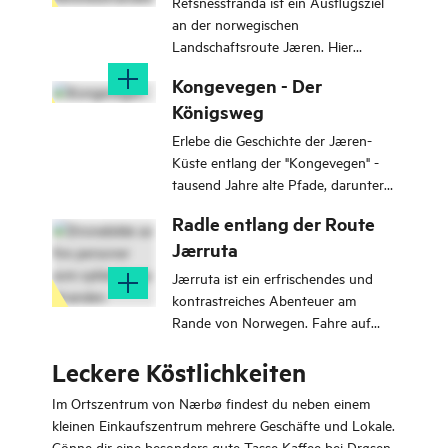
Refsnesstranda ist ein Ausflugsziel
andere Besucher.
an der norwegischen
Landschaftsroute Jæren. Hier
findest du einen kleinen, schönen
Kongevegen - Der
Sandstrand im Süden, der im
Königsweg
Norden in einen Kieselstrand
übergeht, und eine ungewöhnliche
Erlebe die Geschichte der Jæren-
Toilettenanlage
Küste entlang der "Kongevegen" -
tausend Jahre alte Pfade, darunter
Holvegen und Kongevegen aus dem
Radle entlang der Route
17. Jahrhundert.
Jærruta
Jærruta ist ein erfrischendes und
kontrastreiches Abenteuer am
Rande von Norwegen. Fahre auf
einem Elektrofahrrad entlang der
Leckere Köstlichkeiten
schönen Strände Jærens in
magischem Licht und mit fesselnden
Im Ortszentrum von Nærbø findest du neben einem
Erlebnissen auf allen Seiten.
kleinen Einkaufszentrum mehrere Geschäfte und Lokale.
Gönne dir eine besonders gute Tasse Kaffee bei Drøsen