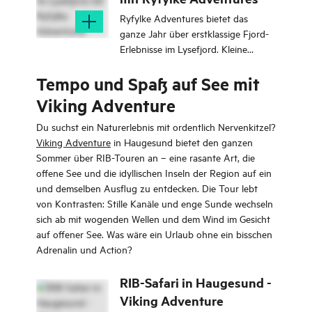
Ryfylke Adventures bietet das
ganze Jahr über erstklassige Fjord-
Erlebnisse im Lysefjord. Kleine
Gruppen, komfortable Boote und
Tempo und Spaß auf See mit
erfahrene Guides machen die
ikonische Landschaft des
Viking Adventure
Preikestolen zu einem
unvergesslichen, entspannten
Du suchst ein Naturerlebnis mit ordentlich Nervenkitzel?
Abenteuer!
Viking Adventure
in Haugesund bietet den ganzen
Sommer über RIB-Touren an – eine rasante Art, die
offene See und die idyllischen Inseln der Region auf ein
und demselben Ausflug zu entdecken. Die Tour lebt
von Kontrasten: Stille Kanäle und enge Sunde wechseln
sich ab mit wogenden Wellen und dem Wind im Gesicht
auf offener See. Was wäre ein Urlaub ohne ein bisschen
Adrenalin und Action?
RIB-Safari in Haugesund -
Viking Adventure