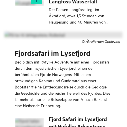
Langfoss Wasserfall
entstandene Löcher im
Felsuntergrund, die im Laufe der
Der Fossen Langfoss liegt im
Jahrtausende von Wasser und Eis
Åkrafjord, etwa 1,5 Stunden von
geformt wurden. Das Gebiet wurde
Haugesund und 40 Minuten von
kürzlich zum UNESCO-Welterbe
Hardanger entfernt.
erklärt und ist Teil des Geoparks
Sunnhordland.
©
Åkrafjorden Oppleving
Fjordsafari im Lysefjord
Begib dich mit
Ryfylke Adventure
auf einer Fjordsafari
durch den majestätischen Lysefjord, einen der
berühmtesten Fjorde Norwegens. Mit einem
ortskundigen Kapitän und Guide wird aus einer
Bootsfahrt eine Entdeckungsreise durch die Geologie,
die Geschichte und die reiche Tierwelt des Fjordes. Dies
ist mehr als nur eine Reiseetappe von A nach B. Es ist
eine bleibende Erinnerung.
Fjord Safari im Lysefjord
mit Ryfylke Adventures