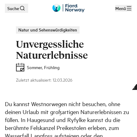
Suche
Menü
Zum Hauptinhalt
Natur und Sehenswürdigkeiten
Unvergessliche
Naturerlebnisse
Sommer, Frühling
Zuletzt aktualisiert
:
12.03.2026
SUP in Karmøy
|
©
Raw Ocean Lodge - Skaarnesheimen
Du kannst Westnorwegen nicht besuchen, ohne
deinen Urlaub mit großartigen Naturerlebnissen zu
füllen. In Haugesund und Ryfylke kannst du die
berühmte Felskanzel Preikestolen erleben, zum
Wasserfall Langfoss aufsteigen oder den