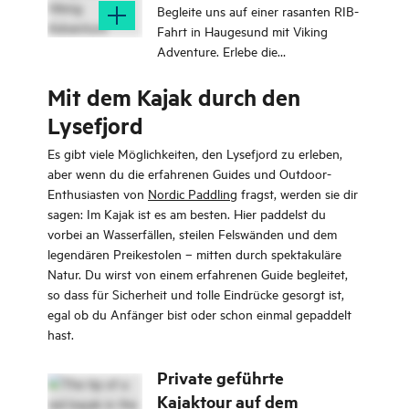
Begleite uns auf einer rasanten RIB-
Fahrt in Haugesund mit Viking
Adventure. Erlebe die
wunderschöne Küste von
Mit dem Kajak durch den
Haugesund und entdecke versteckte
Juwelen. Dauer ca. 2 Stunden.
Lysefjord
Es gibt viele Möglichkeiten, den Lysefjord zu erleben,
aber wenn du die erfahrenen Guides und Outdoor-
Enthusiasten von
Nordic Paddling
fragst, werden sie dir
sagen: Im Kajak ist es am besten. Hier paddelst du
vorbei an Wasserfällen, steilen Felswänden und dem
legendären Preikestolen – mitten durch spektakuläre
Natur. Du wirst von einem erfahrenen Guide begleitet,
so dass für Sicherheit und tolle Eindrücke gesorgt ist,
egal ob du Anfänger bist oder schon einmal gepaddelt
hast.
Private geführte
Kajaktour auf dem