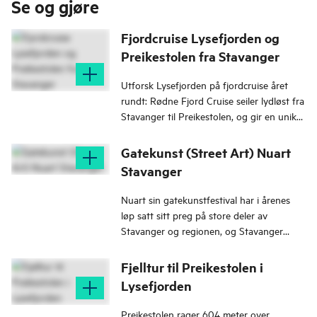
Se og gjøre
Fjordcruise Lysefjorden og
Preikestolen fra Stavanger
Utforsk Lysefjorden på fjordcruise året
rundt: Rødne Fjord Cruise seiler lydløst fra
Stavanger til Preikestolen, og gir en unik
opplevelse i vakkert landskap.
Gatekunst (Street Art) Nuart
Stavanger
Nuart sin gatekunstfestival har i årenes
løp satt sitt preg på store deler av
Stavanger og regionen, og Stavanger
regnes som Norges gatekunsthovedstad.
Både i bygd og by finner du verk av kjente
Fjelltur til Preikestolen i
gatekunstnere.
Lysefjorden
Preikestolen rager 604 meter over