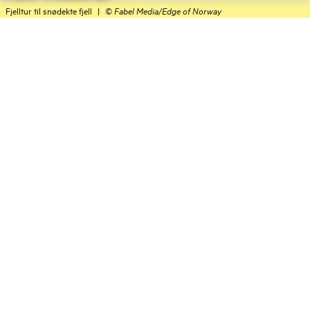
Fjelltur til snødekte fjell
|
©
Fabel Media/Edge of Norway