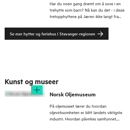
Har du noen gang drømt om å sove i en
trehytte som barn? Nå kan du det - i disse
tretopphyttene på Jæren ikke langt fra
Stavanger!
Se mer hytter og feriehus i Stavanger-regionen
Kunst og museer
Norsk Oljemuseum
På oljemuseet lærer du hvordan
oljevirksomheten er blitt landets viktigste
industri. Hvordan påvirkes samfunnet,
klimaet og med hvilke tekniske bragder?