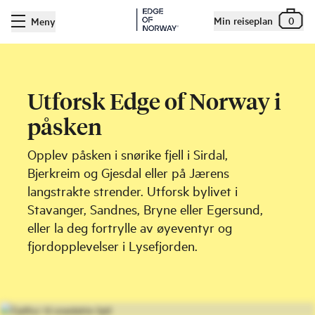
Min reiseplan
0
Meny
Utforsk Edge of Norway i
påsken
Opplev påsken i snørike fjell i Sirdal,
Bjerkreim og Gjesdal eller på Jærens
langstrakte strender. Utforsk bylivet i
Stavanger, Sandnes, Bryne eller Egersund,
eller la deg fortrylle av øyeventyr og
fjordopplevelser i Lysefjorden.