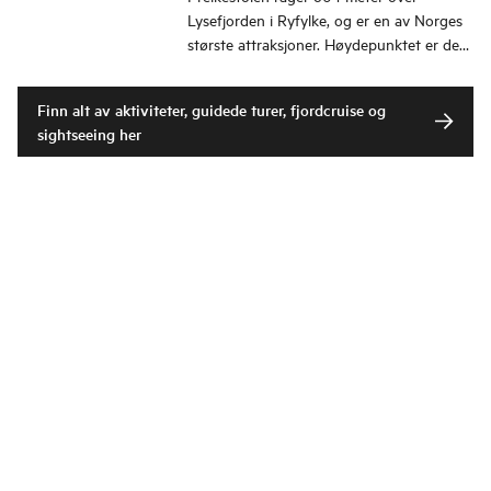
Lysefjorden i Ryfylke, og er en av Norges
største attraksjoner. Høydepunktet er den
fantastiske fjordutsikten fra platået.
Finn alt av aktiviteter, guidede turer, fjordcruise og
sightseeing her