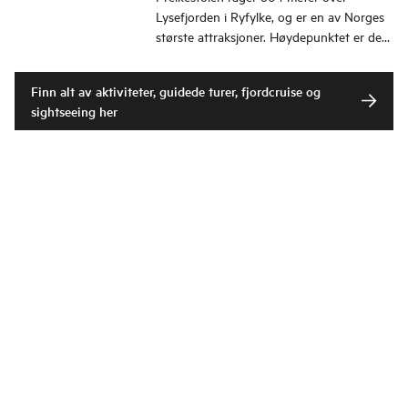
Lysefjorden i Ryfylke, og er en av Norges
største attraksjoner. Høydepunktet er den
fantastiske fjordutsikten fra platået.
Finn alt av aktiviteter, guidede turer, fjordcruise og
sightseeing her