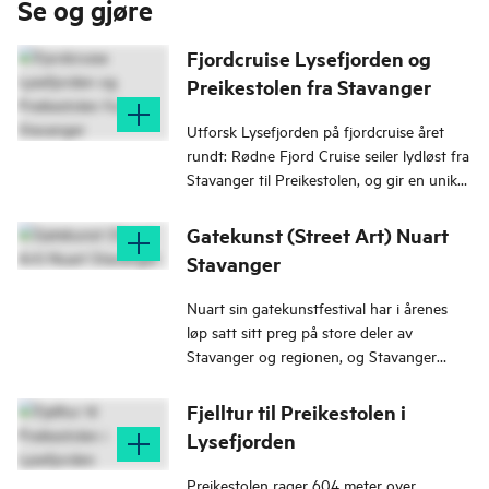
Se og gjøre
Fjordcruise Lysefjorden og
Preikestolen fra Stavanger
Utforsk Lysefjorden på fjordcruise året
rundt: Rødne Fjord Cruise seiler lydløst fra
Stavanger til Preikestolen, og gir en unik
opplevelse i vakkert landskap.
Gatekunst (Street Art) Nuart
Stavanger
Nuart sin gatekunstfestival har i årenes
løp satt sitt preg på store deler av
Stavanger og regionen, og Stavanger
regnes som Norges gatekunsthovedstad.
Både i bygd og by finner du verk av kjente
Fjelltur til Preikestolen i
gatekunstnere.
Lysefjorden
Preikestolen rager 604 meter over