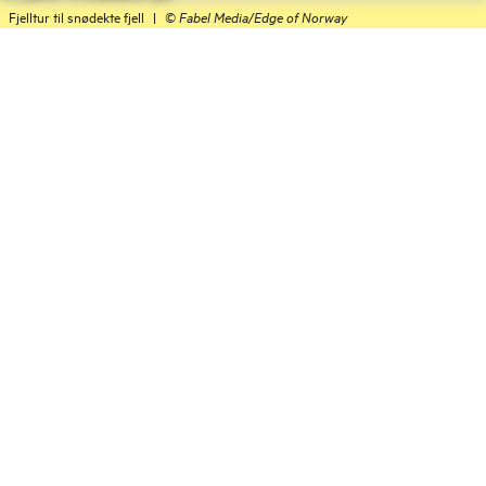
Fjelltur til snødekte fjell
|
©
Fabel Media/Edge of Norway