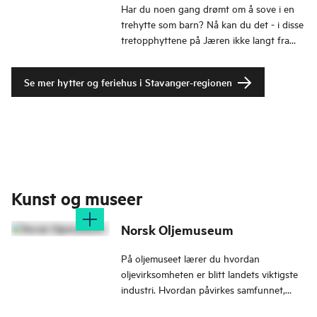
Har du noen gang drømt om å sove i en
trehytte som barn? Nå kan du det - i disse
tretopphyttene på Jæren ikke langt fra
Stavanger!
Se mer hytter og feriehus i Stavanger-regionen
Kunst og museer
Norsk Oljemuseum
På oljemuseet lærer du hvordan
oljevirksomheten er blitt landets viktigste
industri. Hvordan påvirkes samfunnet,
klimaet og med hvilke tekniske bragder?