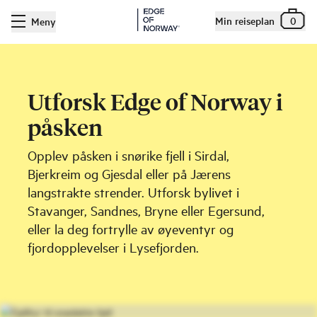
Min reiseplan
0
Meny
Utforsk Edge of Norway i
påsken
Opplev påsken i snørike fjell i Sirdal,
Bjerkreim og Gjesdal eller på Jærens
langstrakte strender. Utforsk bylivet i
Stavanger, Sandnes, Bryne eller Egersund,
eller la deg fortrylle av øyeventyr og
fjordopplevelser i Lysefjorden.