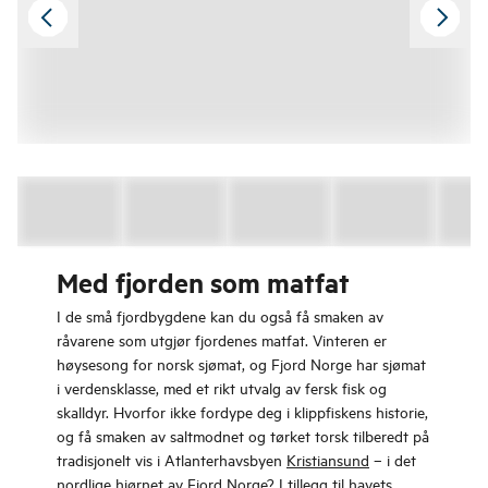
Med fjorden som matfat
I de små fjordbygdene kan du også få smaken av
råvarene som utgjør fjordenes matfat. Vinteren er
høysesong for norsk sjømat, og Fjord Norge har sjømat
i verdensklasse, med et rikt utvalg av fersk fisk og
skalldyr. Hvorfor ikke fordype deg i klippfiskens historie,
og få smaken av saltmodnet og tørket torsk tilberedt på
tradisjonelt vis i Atlanterhavsbyen
Kristiansund
– i det
nordlige hjørnet av Fjord Norge? I tillegg til havets