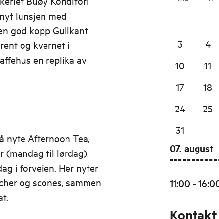
keriet Buøy Konditori
g nyt lunsjen med
n god kopp Gullkant
3
4
brent og kvernet i
affehus en replika av
10
11
17
18
24
25
31
å nyte Afternoon Tea,
07. august
r (mandag til lørdag).
ag i forveien. Her nyter
wicher og scones, sammen
11:00 - 16:0
t.
Kontakt