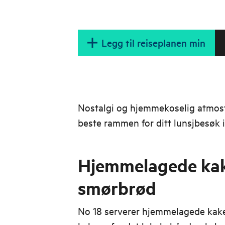
Legg til reiseplanen min
Nostalgi og hjemmekoselig atmosf
beste rammen for ditt lunsjbesøk i
Hjemmelagede kak
smørbrød
No 18 serverer hjemmelagede kake