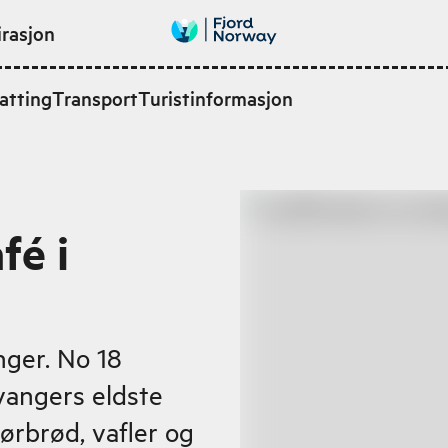
irasjon
atting
Transport
Turistinformasjon
fé i
nger. No 18
avangers eldste
ørbrød, vafler og