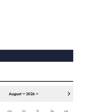
August
2026
august 2026
on
to
fr
lø
sø