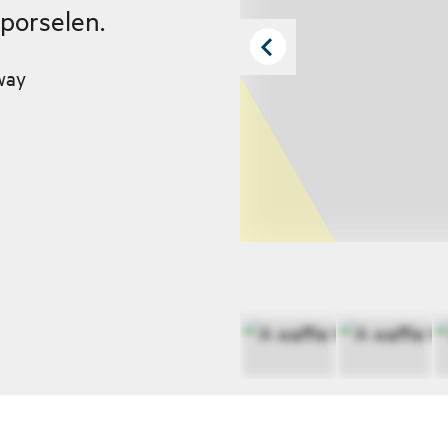
porselen.
way