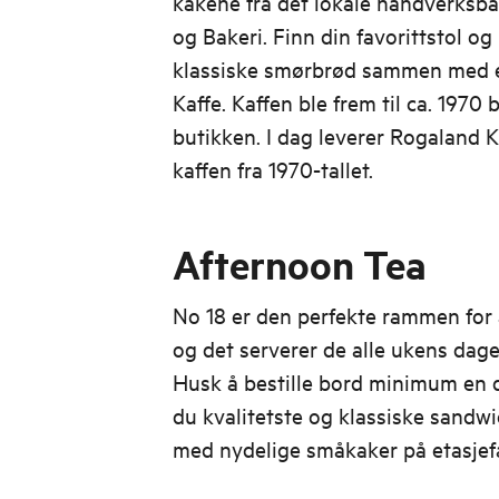
kakene fra det lokale håndverksba
og Bakeri. Finn din favorittstol o
klassiske smørbrød sammen med e
Kaffe. Kaffen ble frem til ca. 1970 
butikken. I dag leverer Rogaland K
kaffen fra 1970-tallet.
Afternoon Tea
No 18 er den perfekte rammen for 
og det serverer de alle ukens dage
Husk å bestille bord minimum en d
du kvalitetste og klassiske sand
med nydelige småkaker på etasjefa