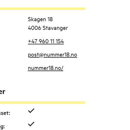
Skagen 18
4006 Stavanger
+47 960 11 154
post@nummer18.no
nummer18.no/
er
sset
:
ig
: