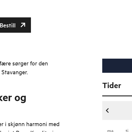
Bestill
ære sørger for den
 Stavanger.
Tider
er og
r i skjønn harmoni med
ma
ti