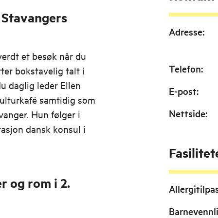
 Stavangers
Adresse
:
verdt et besøk når du
Telefon
:
ter bokstavelig talt i
u daglig leder Ellen
E-post
:
ulturkafé samtidig som
Nettside
:
anger. Hun følger i
erasjon dansk konsul i
Fasilitet
r og rom i 2.
Allergitilpa
Barnevennl