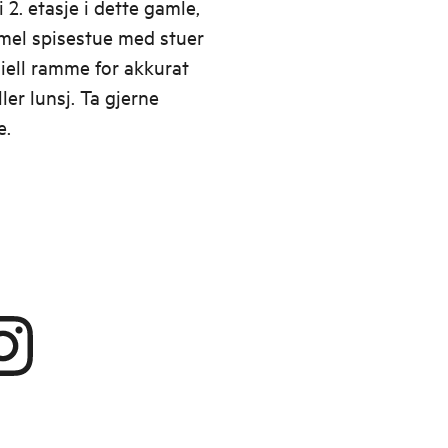
2. etasje i dette gamle,
mel spisestue med stuer
iell ramme for akkurat
er lunsj. Ta gjerne
e.