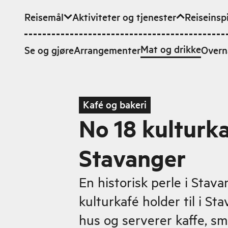
Reisemål
Aktiviteter og tjenester
Reiseinsp
Hopp til hovedinnhold
Mat og drikke
Se og gjøre
Arrangementer
Overn
Kafé og bakeri
No 18 kulturka
Stavanger
En historisk perle i Stava
kulturkafé holder til i St
hus og serverer kaffe, sm