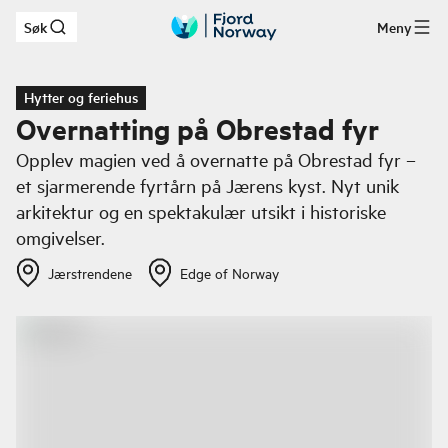
Søk
Meny
Hopp til hovedinnhold
Hytter og feriehus
Overnatting på Obrestad fyr
Opplev magien ved å overnatte på Obrestad fyr –
et sjarmerende fyrtårn på Jærens kyst. Nyt unik
arkitektur og en spektakulær utsikt i historiske
omgivelser.
Jærstrendene
Edge of Norway