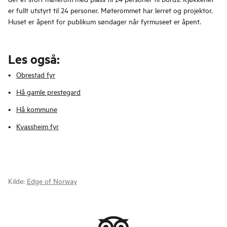
er fullt utstyrt til 24 personer. Møterommet har lerret og projektor.
Huset er åpent for publikum søndager når fyrmuseet er åpent.
Les også:
Obrestad fyr
Hå gamle prestegard
Hå kommune
Kvassheim fyr
Kilde:
Edge of Norway