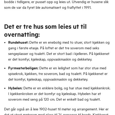
bodde i tidligere, er pusset opp og leies ut. Utvendig er husene slik
som de var da fyret ble automatisert og fraflyttet i 1991.
Det er tre hus som leies ut til
overnatting:
Rundehuset:
Dette er en enebolig med to stuer, stort kjøkken og
gang i første etasje. På loftet er det tre soverom med seks
sengeplasser og toalett. Det er stort bad i kjelleren. På kjøkkenet
er det komfyr, kjøleskap, oppvaskmaskin og dekketøy.
Fyrmesterboligen:
Dette er en leilighet som har stor stue med
spisekrok, kjøkken, tre soverom, bad og toalett. På kjøkkenet er
det komfyr, kjøleskap, oppvaskmaskin og dekketøy.
Hybelen:
Dette er en enklere bolig, og har stue med kjøkkenkrok.
I kjøkkenkroken er det komfyr og kjøleskap. Hybelen har et
soverom med seng på 120 cm. Det er enkelt bad og toalett.
Det går også an å leie 1902-huset til møter og arrangement. Her er
det et stort møterom med plass til 24 personer til bords. Kjøkkenet