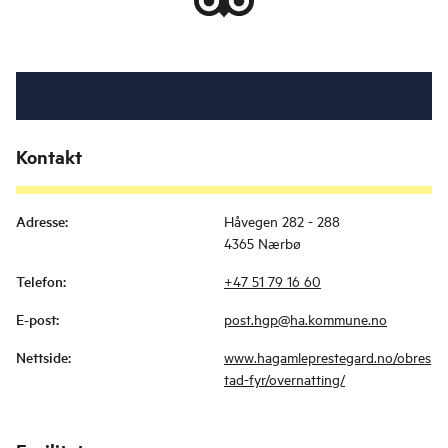
Kontakt
Adresse
:
Håvegen 282 - 288
4365 Nærbø
Telefon
:
+47 51 79 16 60
E-post
:
post.hgp@ha.kommune.no
Nettside
:
www.hagamleprestegard.no/obres
tad-fyr/overnatting/