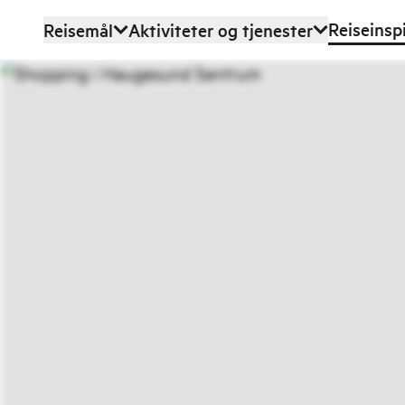
Reiseinsp
Reisemål
Aktiviteter og tjenester
Hopp til hovedinnhold