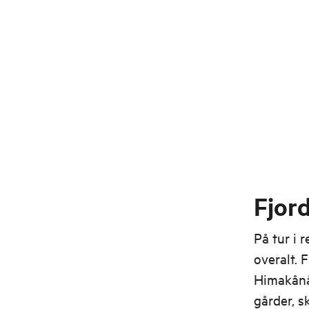
Fjord
På tur i 
overalt. 
Himakånå,
gårder, s