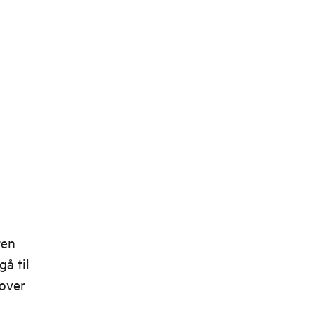
ten
å til
 over