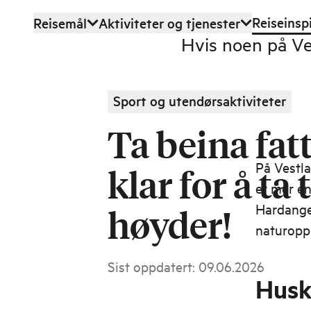
Reiseinsp
Reisemål
Aktiviteter og tjenester
Hopp til hovedinnhold
Hvis noen på Ves
Sport og utendørsaktiviteter
Ta beina fatt
På Vestla
klar for å ta 
er mer en
Hardanger
høyder!
naturoppl
Sist oppdatert
:
09.06.2026
Husk