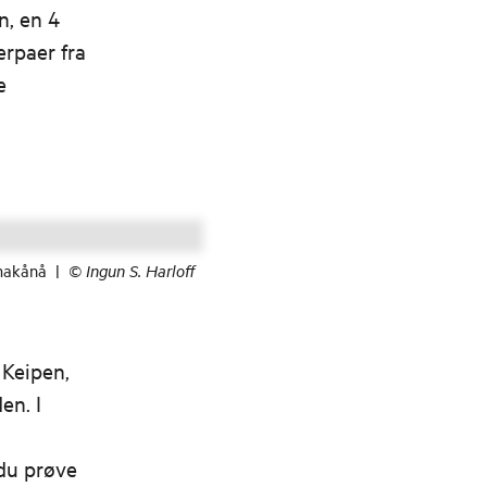
n, en 4
erpaer fra
e
makånå
|
©
Ingun S. Harloff
 Keipen,
en. I
du prøve