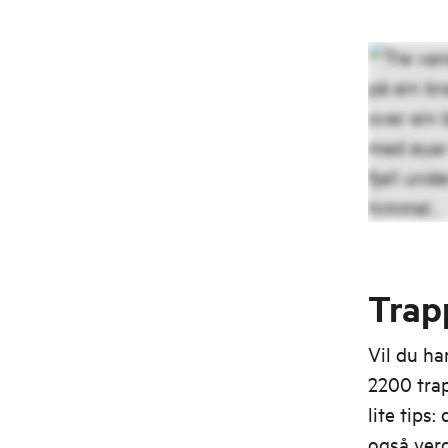
Trap
Vil du ha
2200 tra
lite tips
også verd