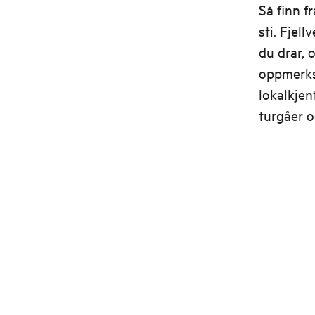
Så finn f
sti. Fjel
du drar, 
oppmerks
lokalkjen
turgåer o