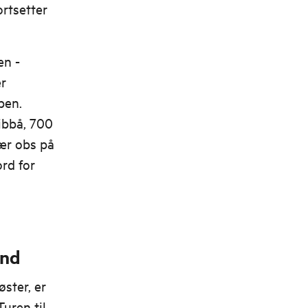
ortsetter
en -
er
pen.
ibbå, 700
ær obs på
rd for
and
øster, er
Turen til