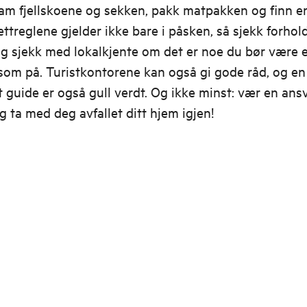
ram fjellskoene og sekken, pakk matpakken og finn e
lvettreglene gjelder ikke bare i påsken, så sjekk forhol
og sjekk med lokalkjente om det er noe du bør være 
om på. Turistkontorene kan også gi gode råd, og en
t guide er også gull verdt. Og ikke minst: vær en ansv
g ta med deg avfallet ditt hjem igjen!