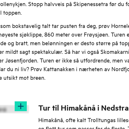
ollenykjen. Stopp halvveis på Skipenessetra før du f
il toppen.
 som bokstavelig talt tar pusten fra deg, prøv Hornel
øyeste sjøklippe, 860 meter over Frøysjøen. Turen 
de og bratt, men belønningen er desto større på top
er mildt sagt spektakulær. Så har vi også Skomakarn
r Jøsenfjorden. Turen er ikke så utfordrende, men v
ar du ni liv? Prøv Kattanakken i nærheten av Nordfjo
 utsikt mot breen.
Tur til Himakånå i Nedstr
Himakånå, ofte kalt Trolltungas lilles
en flott tur som passer for de fleste. 