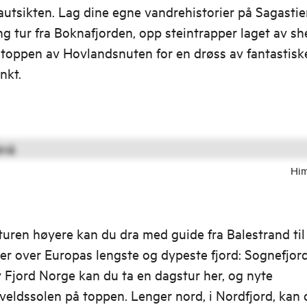
tsikten. Lag dine egne vandrehistorier på Sagastie
ng tur fra Boknafjorden, opp steintrapper laget av sh
l toppen av Hovlandsnuten for en drøss av fantastisk
nkt.
Hi
 turen høyere kan du dra med guide fra Balestrand til
r over Europas lengste og dypeste fjord: Sognefjord
v Fjord Norge kan du ta en dagstur her, og nyte
eldssolen på toppen. Lenger nord, i Nordfjord, kan 