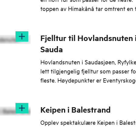
toppen av Himakånå tar omtrent en 
Fjelltur til Hovlandsnuten 
Sauda
Hovlandsnuten i Saudasjøen, Ryfylke
lett tilgjengelig fjelltur som passer f
fleste. Høydepunkter er Eventyrskog
Sherpatrappene og topphytten.
Keipen i Balestrand
Opplev spektakulære Keipen i Bales