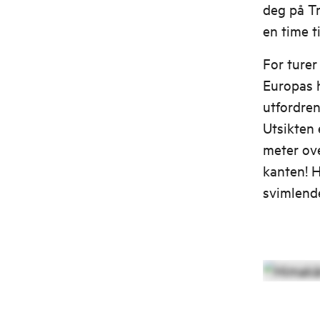
deg på Tr
en time t
For turer
Europas h
utfordren
Utsikten 
meter ove
kanten! H
svimlende