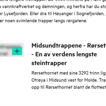
a vannkraftverket og demningen, og herfra har du sto
er Lysefjorden. Eller dra til Høyanger i Sognefjorden,
er noen svimlende trapper langs rørgatene.
Midsundtrappene - Rørse
- En av verdens lengste
steintrapper
Rørsethornet med sine 3292 trinn lig
Otrøya i Midsund vest for Molde. Tr
opp til Rørsethornet blant de flottes
i området.