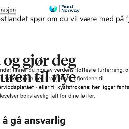
irasjon
tlandet spør om du vil være med på fjel
 og gjør deg
ndet finner du noe av verdens flotteste turterreng, og
turen til nye
n velkommen her. Fra fjellene i fjordene til
viddaplatået - eller til kyststrøkene: her ligger fant
evelser bokstavelig talt for dine føtter.
 å gå ansvarlig