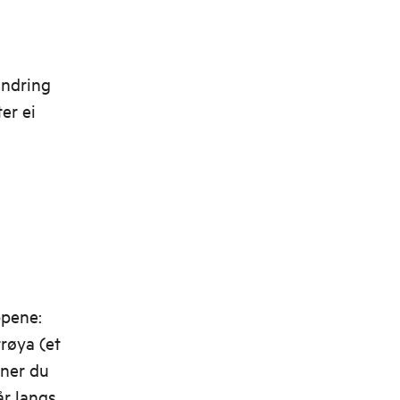
andring
er ei
ppene:
røya (et
nner du
år langs