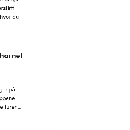
rslått
 hvor du
thornet
ger på
appene
te turene