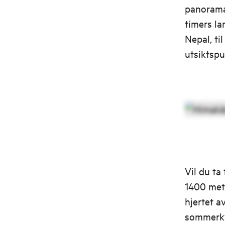
panoramau
timers la
Nepal, ti
utsiktspu
Vil du ta
1400 mete
hjertet a
sommerkv