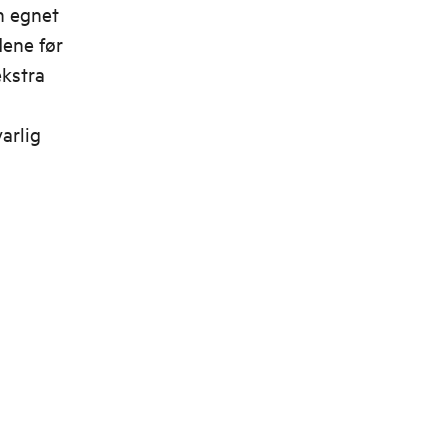
n egnet
dene før
ekstra
arlig