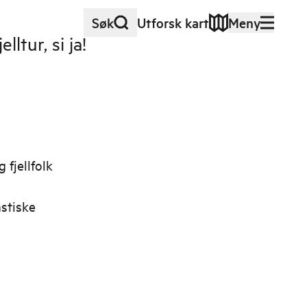
Søk
Utforsk kart
Meny
ltur, si ja!
 fjellfolk
astiske