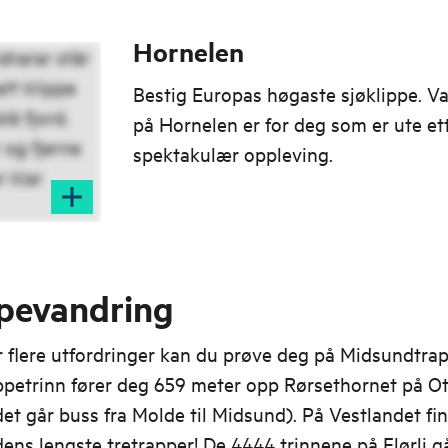
Hornelen
Bestig Europas høgaste sjøklippe. V
på Hornelen er for deg som er ute ett
spektakulær oppleving.
pevandring
r flere utfordringer kan du prøve deg på Midsundtra
ppetrinn fører deg 659 meter opp Rørsethornet på Ot
: det går buss fra Molde til Midsund). På Vestlandet fi
ens lengste tretrapper! De 4444 trinnene på Flørli g