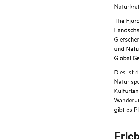
Naturkrä
The Fjord
Landschaf
Gletscher
und Natur
Global G
Dies ist 
Natur spü
Kulturla
Wanderun
gibt es Pl
Erle