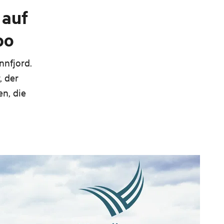
 auf
po
nnfjord.
, der
en, die