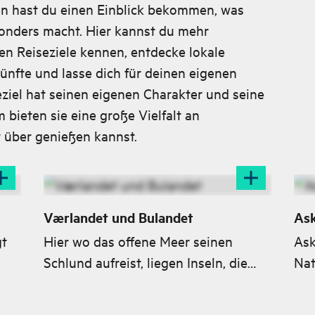
en hast du einen Einblick bekommen, was
onders macht. Hier kannst du mehr
en Reiseziele kennen, entdecke lokale
künfte und lasse dich für deinen eigenen
eziel hat seinen eigenen Charakter und seine
bieten sie eine große Vielfalt an
r über genießen kannst.
Værlandet und Bulandet
Ask
gt
Hier wo das offene Meer seinen
Ask
Schlund aufreist, liegen Inseln, die
Nat
en
wie Perlen an einer Schnur aufgereiht
dem
die
sind, stilvoll und beeindruckend
Fjo