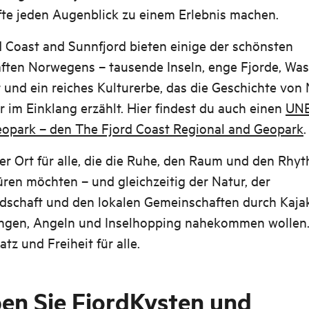
fte jeden Augenblick zu einem Erlebnis machen.
 Coast and Sunnfjord bieten einige der schönsten
ten Norwegens – tausende Inseln, enge Fjorde, Wass
 und ein reiches Kulturerbe, das die Geschichte von
 im Einklang erzählt. Hier findest du auch einen
UN
eopark – den The Fjord Coast Regional and Geopark
.
der Ort für alle, die die Ruhe, den Raum und den Rhy
ren möchten – und gleichzeitig der Natur, der
ndschaft und den lokalen Gemeinschaften durch Kaja
gen, Angeln und Inselhopping nahekommen wollen.
atz und Freiheit für alle.
ben Sie FjordKysten und