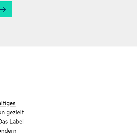
rmante Idyllen auf Insel erleben,
 weit hinaus ins Meer reichen.
løy
che ein in eine wunderbare Natur
 wechselhafter Witterung – von
ahlender Sonne mit Strandleben
ltiges
 windstillem Meer bis zu einer
on gezielt
rnachtung auf dem Leuchtturm
 Das Label
 Sturmwellen, die gegen die
sondern
de peitschen.