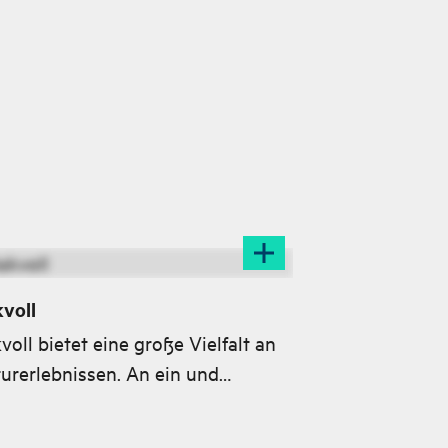
voll
voll bietet eine große Vielfalt an
urerlebnissen. An ein und
selben Tag kannst du die schöne
rdlandschaft des Dalsfjord und