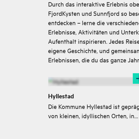
Durch das interaktive Erlebnis ob
FjordKysten und Sunnfjord so bes
entdecken – lerne die verschieden
Erlebnisse, Aktivitäten und Unter
Aufenthalt inspirieren. Jedes Reis
eigene Geschichte, und gemeinsam 
Erlebnissen, die du das ganze Jah
Hyllestad
Die Kommune Hyllestad ist geprä
von kleinen, idyllischen Orten, in
denen du entspannen und genieß
kannst. Was auch immer du tust – 