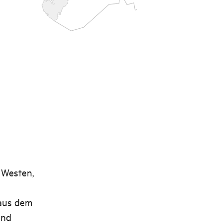
 Westen,
 aus dem
und