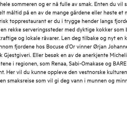
ele sommeren og er nå fulle av smak. Enten du vil s
elt måltid på en av de mange gårdene eller høste et 
risk topprestaurant er du i trygge hender langs fjord
u en rekke serveringssteder med dyktige kokker som 
raftige og lokale råvarer. Len deg tilbake og nyt en k
jennom fjordene hos Bocuse d’Or vinner Ørjan Johann
k Gjestgiveri. Eller besøk en av de anerkjente Michel
ntene i regionen, som Renaa, Sabi-Omakase og BARE
t. Her vil du kunne oppleve den vestnorske kulture
en smaksreise som vil gi deg vann i munnen og minn