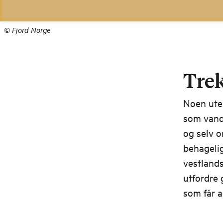
©
Fjord Norge
Trek
Noen uten
som vandr
og selv 
behagelig
vestlands
utfordre 
som får a