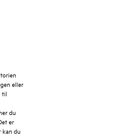
storien
gen eller
til
ner du
Det er
r kan du