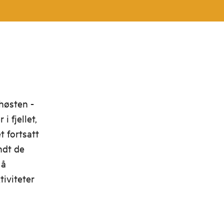
høsten -
i fjellet,
 fortsatt
ndt de
 å
tiviteter