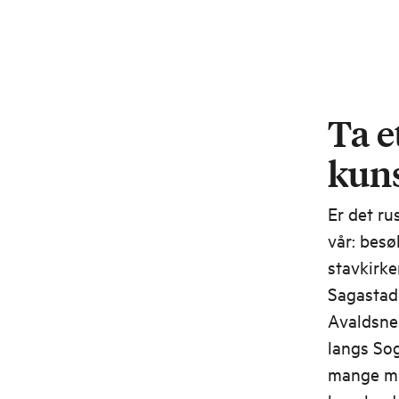
Ta e
kuns
Er det ru
vår: besø
stavkirken
Sagastad
Avaldsne
langs Sog
mange mu