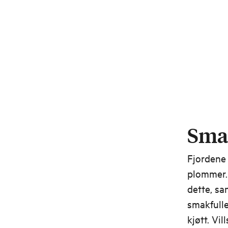
Smak
Fjordene 
plommer. 
dette, sa
smakfulle
kjøtt. Vil