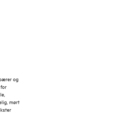
 pærer og
for
le,
elig, mørt
ekster