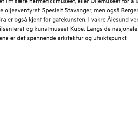
t litt sære hermetikkmuseet, eller Oljemuseet for å
e oljeeventyret. Spesielt Stavanger, men også Berge
ira er også kjent for gatekunsten. I vakre Ålesund ve
ilsenteret og kunstmuseet Kube. Langs de nasjonale
ene er det spennende arkitektur og utsiktspunkt.