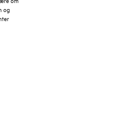
 lære om
n og
nter