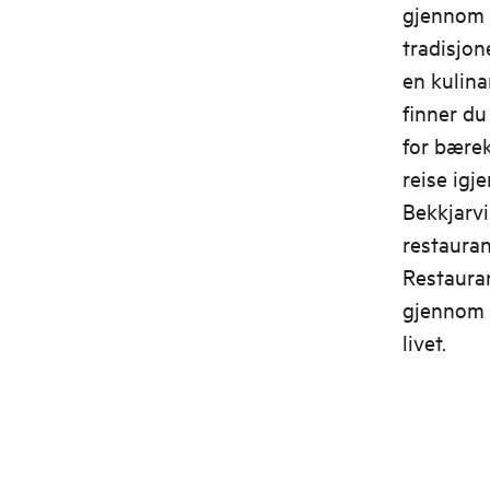
gjennom h
tradisjon
en kulina
finner d
for bærek
reise ig
Bekkjarvi
restaura
Restauran
gjennom 
livet.