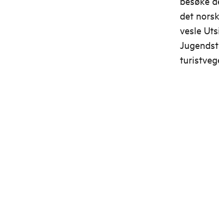
besøke de
det norsk
vesle Uts
Jugendst
turistveg