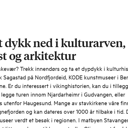
t dykk ned i kulturarven,
t og arkitektur
skevær? Trekk innendørs og ta et dypdykk i kulturhi
k Sagastad på Nordfjordeid, KODE kunstmuseer i Ber
e. Er du interessert i vikinghistorien, kan du i tillegg 
 legge turen innom Njardarheimr i Gudvangen, eller
s utenfor Haugesund. Mange av stavkirkene våre fin
nefjorden og kan dateres over 1000 år tilbake i tid. 
seer verdt et besøk i regionen. I matbyen Stavange