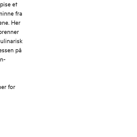
pise et
minne fra
ene. Her
brenner
ulinarisk
essen på
in-
n
er for