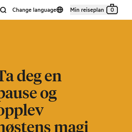
Change language
Min reiseplan
0
Ta deg en
pause og
opplev
høstens magi