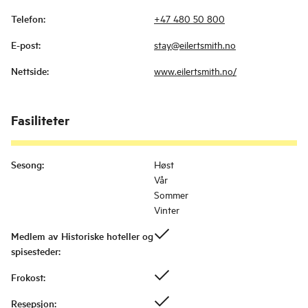
Telefon
:
+47 480 50 800
E-post
:
stay@eilertsmith.no
Nettside
:
www.eilertsmith.no/
Fasiliteter
Sesong
:
Høst
Vår
Sommer
Vinter
Medlem av Historiske hoteller og
spisesteder
:
Frokost
:
Resepsjon
: