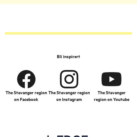
Stavanger er så heldig å
ha et drøss av talentfulle
kokker og matfolk. Flere
nasjonale og
internasjonale
matentusiaster utpeker
Stavanger som den
ypperste matbyen i
Bli inspirert
Norge.
The Stavanger region
The Stavanger region
The Stavanger
on Facebook
on Instagram
region on Youtube