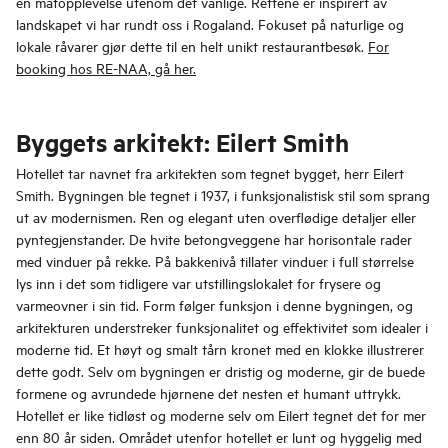
en matopplevelse utenom det vanlige. Rettene er inspirert av
landskapet vi har rundt oss i Rogaland. Fokuset på naturlige og
lokale råvarer gjør dette til en helt unikt restaurantbesøk.
For
booking hos RE-NAA, gå her.
Byggets arkitekt: Eilert Smith
Hotellet tar navnet fra arkitekten som tegnet bygget, herr Eilert
Smith. Bygningen ble tegnet i 1937, i funksjonalistisk stil som sprang
ut av modernismen. Ren og elegant uten overflødige detaljer eller
pyntegjenstander. De hvite betongveggene har horisontale rader
med vinduer på rekke. På bakkenivå tillater vinduer i full størrelse
lys inn i det som tidligere var utstillingslokalet for frysere og
varmeovner i sin tid. Form følger funksjon i denne bygningen, og
arkitekturen understreker funksjonalitet og effektivitet som idealer i
moderne tid. Et høyt og smalt tårn kronet med en klokke illustrerer
dette godt. Selv om bygningen er dristig og moderne, gir de buede
formene og avrundede hjørnene det nesten et humant uttrykk.
Hotellet er like tidløst og moderne selv om Eilert tegnet det for mer
enn 80 år siden. Området utenfor hotellet er lunt og hyggelig med