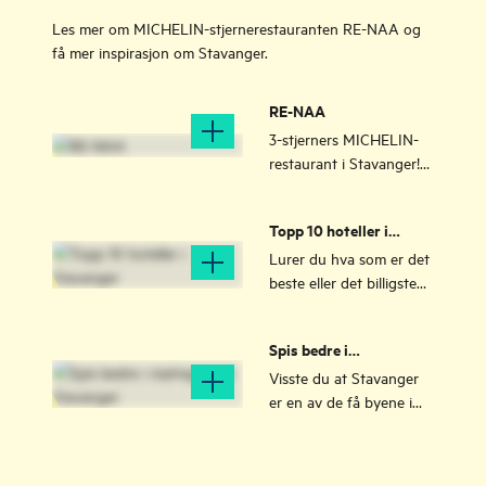
Les mer om MICHELIN-stjernerestauranten RE-NAA og
få mer inspirasjon om Stavanger.
RE-NAA
3-stjerners MICHELIN-
restaurant i Stavanger!
Sven Erik Renaa og
team tilbyr sitt beste i en
Topp 10 hoteller i
satt smaksmeny.
Stavanger
Lurer du hva som er det
beste eller det billigste
hotellet i sentrum av
Stavanger, eller trenger
Spis bedre i
du overnatting som er
matregionen Stavanger
passende for barn eller
Visste du at Stavanger
hund?
er en av de få byene i
Norge med flere
MICHELIN-
stjernerestauranter?