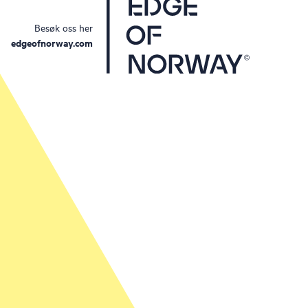
Besøk oss her
edgeofnorway.com