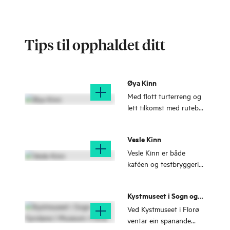
Tips til opphaldet ditt
Øya Kinn
Med flott turterreng og
lett tilkomst med rutebåt
frå Florø er Kinn eit
populært turmål heile
Vesle Kinn
året.
Vesle Kinn er både
kaféen og testbryggeriet
til Kinn Bryggeri. Du finn
Vesle Kinn i hjartet av
Kystmuseet i Sogn og
Strandgata i Florø.
Fjordane | Museum i
Ved Kystmuseet i Florø
Florø
ventar ein spanande