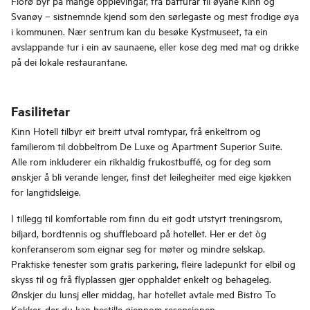
Florø byr på mange opplevingar, frå båtturar til øyane Kinn og
Svanøy – sistnemnde kjend som den sørlegaste og mest frodige øya
i kommunen. Nær sentrum kan du besøke Kystmuseet, ta ein
avslappande tur i ein av saunaene, eller kose deg med mat og drikke
på dei lokale restaurantane.
Fasilitetar
Kinn Hotell tilbyr eit breitt utval romtypar, frå enkeltrom og
familierom til dobbeltrom De Luxe og Apartment Superior Suite.
Alle rom inkluderer ein rikhaldig frukostbuffé, og for deg som
ønskjer å bli verande lenger, finst det leilegheiter med eige kjøkken
for langtidsleige.
I tillegg til komfortable rom finn du eit godt utstyrt treningsrom,
biljard, bordtennis og shuffleboard på hotellet. Her er det òg
konferanserom som eignar seg for møter og mindre selskap.
Praktiske tenester som gratis parkering, fleire ladepunkt for elbil og
skyss til og frå flyplassen gjer opphaldet enkelt og behageleg.
Ønskjer du lunsj eller middag, har hotellet avtale med Bistro To
Kokker, der du kan bestille gjennom resepsjonen.