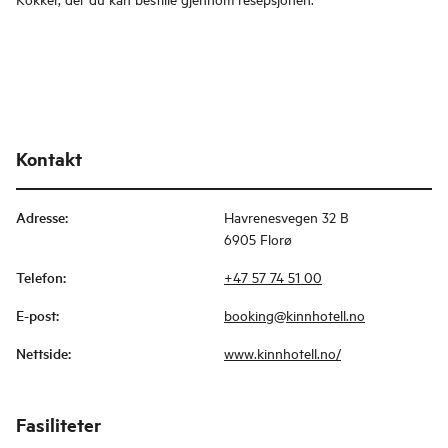
Kontakt
Adresse
:
Havrenesvegen 32 B
6905 Florø
Telefon
:
+47 57 74 51 00
E-post
:
booking@kinnhotell.no
Nettside
:
www.kinnhotell.no/
Fasiliteter