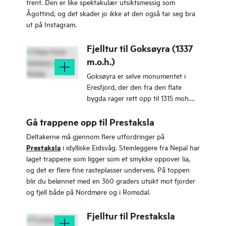
trent. Den er like spektakulær utsiktsmessig som
Ågottind, og det skader jo ikke at den også tar seg bra
ut på Instagram.
Fjelltur til Goksøyra (1337
m.o.h.)
Goksøyra er selve monumentet i
Eresfjord, der den fra den flate
bygda rager rett opp til 1315 moh.
Nydelig utsikt over Eikesdalsvatnet.
Gå trappene opp til Prestaksla
Deltakerne må gjennom flere utfordringer på
Prestaksla
i idylliske Eidsvåg. Steinleggere fra Nepal har
laget trappene som ligger som et smykke oppover lia,
og det er flere fine rasteplasser underveis. På toppen
blir du belønnet med en 360 graders utsikt mot fjorder
og fjell både på Nordmøre og i Romsdal.
Fjelltur til Prestaksla