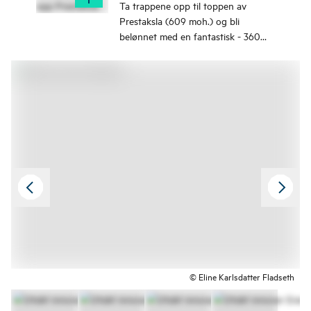
Ta trappene opp til toppen av
Prestaksla (609 moh.) og bli
belønnet med en fantastisk - 360
graders utsikt mot fjorder og fjell
både på Nordmøre og i Romsdal.
Turen ligger i Eidsvåg like ved
Nesset Prestegård.
© Eline Karlsdatter Fladseth