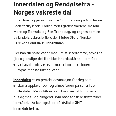
Innerdalen og Rendølsetra -
Norges vakreste dal
Innerdalen ligger nordøst for Sunndalsøra på Nordmøre
i den fortryllende Trollheimen i grensetraktene mellom
Møre og Romsdal og Sør-Trøndelag, og regnes som en
av landets vakreste fjelldaler i følge Store Norske
Innerdalen
Leksikons omtale av
.
Her kan du spise vafler med ureist seterrømme, sove i et
fjøs og bestige det ikoniske innerdalstårnet. I området
er det gjort målinger som viser at man her finner
Europas reneste luft og vann.
Innerdalen
er en perfekt destinasjon for deg som
ønsker å oppleve roen og atmosfæren på setra i den
Renndølssetra
flotte dalen.
tilbyr overnatting i både
hus og fjøs - og fungerer som base for flere flotte turer
DNT
i området. Du kan også bo på idylliske
Innerdalshytta
.