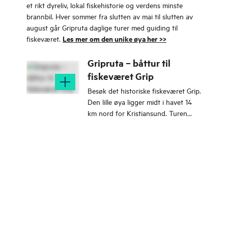
et rikt dyreliv, lokal fiskehistorie og verdens minste
brannbil. Hver sommer fra slutten av mai til slutten av
august går Gripruta daglige turer med guiding til
Les mer om den unike øya her >>
fiskeværet.
Gripruta – båttur til
fiskeværet Grip
Besøk det historiske fiskeværet Grip.
Den lille øya ligger midt i havet 14
km nord for Kristiansund. Turen
varer i 3,5 timer og inkluderer
omvisning og guiding.