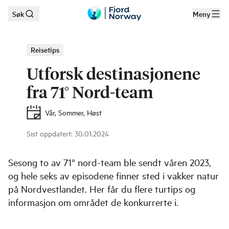
Søk
Meny
Hopp til hovedinnhold
Reisetips
Utforsk destinasjonene
fra 71° Nord-team
Vår, Sommer, Høst
Sist oppdatert
:
30.01.2024
©
Eline Karlsdatter Fladseth
Sesong to av 71° nord-team ble sendt våren 2023,
og hele seks av episodene finner sted i vakker natur
på Nordvestlandet. Her får du flere turtips og
informasjon om området de konkurrerte i.