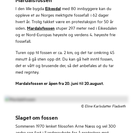
Eikesdal
I den lille bygda
med 80 innbyggere kan du
oppleve et av Norges mektigste fossefall i 62 dager
hvert år. Trolig takket være en protestaksjon for 50 år
Mardalsfossen
siden.
stuper 297 meter ned i Eikesdalen
og er Nord-Europas høyeste og verdens 4. høyeste frie
fossefall.
Turen opp til fossen er ca. 2 km, og det tar omkring 45
minutt å gå stien opp dit. Du kan gå helt inntil fossen,
det er vått og brusende der, så det anbefales at du tar
med regntøy.
Mardalsfossen er åpen fra 20. juni til 20.august.
©
Eline Karlsdatter Fladseth
Slaget om fossen
Sommeren 1970 lenket filosofen Arne Næss og vel 300
andre seg fast i Sandgrovbotn for å protestere mot