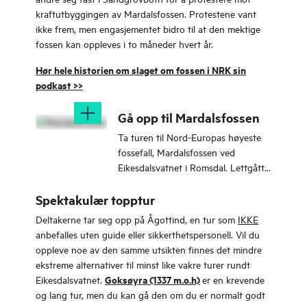
kraftutbyggingen av Mardalsfossen. Protestene vant
ikke frem, men engasjementet bidro til at den mektige
fossen kan oppleves i to måneder hvert år.
Hør hele historien om slaget om fossen i NRK sin
podkast >>
Gå opp til Mardalsfossen
Ta turen til Nord-Europas høyeste
fossefall, Mardalsfossen ved
Eikesdalsvatnet i Romsdal. Lettgått
tur langs grusvei som passer for
store og små.
Spektakulær topptur
Deltakerne tar seg opp på Ågottind, en tur som
IKKE
anbefalles uten guide eller sikkerthetspersonell. Vil du
oppleve noe av den samme utsikten finnes det mindre
ekstreme alternativer til minst like vakre turer rundt
Goksøyra (1337 m.o.h)
Eikesdalsvatnet.
er en krevende
og lang tur, men du kan gå den om du er normalt godt