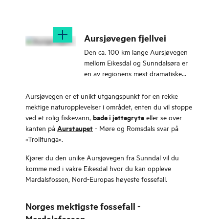
Aursjøvegen fjellvei
Den ca. 100 km lange Aursjøvegen
mellom Eikesdal og Sunndalsøra er
en av regionens mest dramatiske
fjellveier, med hårnålssvinger,
villmark og stopp som du sent
Aursjøvegen er et unikt utgangspunkt for en rekke
glemmer. Åpner rundt 1. juni.
mektige naturopplevelser i området, enten du vil stoppe
bade i jettegryte
ved et rolig fiskevann,
eller se over
Aurstaupet
kanten på
- Møre og Romsdals svar på
«Trolltunga».
Kjører du den unike Aursjøvegen fra Sunndal vil du
komme ned i vakre Eikesdal hvor du kan oppleve
Mardalsfossen, Nord-Europas høyeste fossefall.
Norges mektigste fossefall -
Mardalsfossen