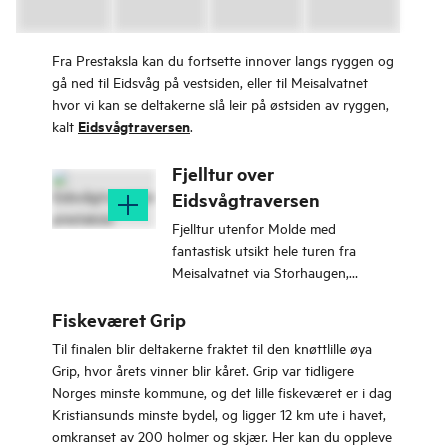
Fra Prestaksla kan du fortsette innover langs ryggen og
gå ned til Eidsvåg på vestsiden, eller til Meisalvatnet
hvor vi kan se deltakerne slå leir på østsiden av ryggen,
Eidsvågtraversen
kalt
.
Fjelltur over
Eidsvågtraversen
Fjelltur utenfor Molde med
fantastisk utsikt hele turen fra
Meisalvatnet via Storhaugen,
Middagshaugen til sherpatrappene
på Prestaksla.
Fiskeværet Grip
Til finalen blir deltakerne fraktet til den knøttlille øya
Grip, hvor årets vinner blir kåret. Grip var tidligere
Norges minste kommune, og det lille fiskeværet er i dag
Kristiansunds minste bydel, og ligger 12 km ute i havet,
omkranset av 200 holmer og skjær. Her kan du oppleve