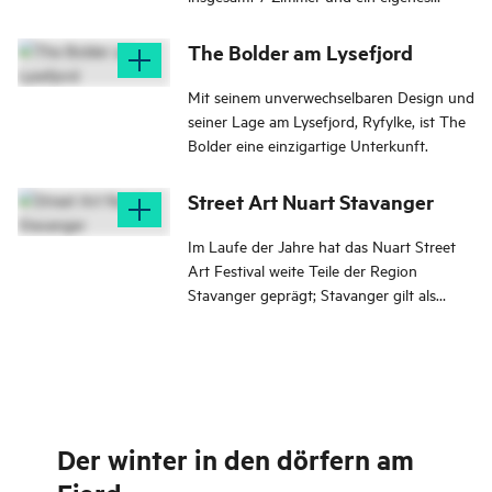
Restaurant, das an das Hotel
angeschlossen ist.
The Bolder am Lysefjord
Mit seinem unverwechselbaren Design und
seiner Lage am Lysefjord, Ryfylke, ist The
Bolder eine einzigartige Unterkunft.
Street Art Nuart Stavanger
Im Laufe der Jahre hat das Nuart Street
Art Festival weite Teile der Region
Stavanger geprägt; Stavanger gilt als
Norwegens Hauptstadt der Straßenkunst.
Sowohl auf dem Land als auch in den
Städten findet man Werke berühmter
Street Art-Künstler.
Der winter in den dörfern am