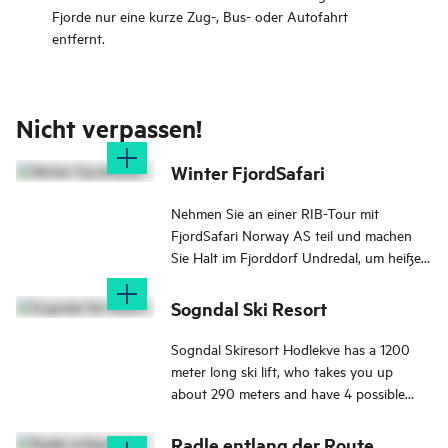
Fjorde nur eine kurze Zug-, Bus- oder Autofahrt
entfernt.
Nicht verpassen!
Winter FjordSafari
Nehmen Sie an einer RIB-Tour mit
FjordSafari Norway AS teil und machen
Sie Halt im Fjorddorf Undredal, um heiße
Getränke zu genießen und lokalen
Ziegenkäse zu probieren.
Sogndal Ski Resort
Sogndal Skiresort Hodlekve has a 1200
meter long ski lift, who takes you up
about 290 meters and have 4 possible
downhills. 3,5 km of prepered hills is
waiting for you!
Radle entlang der Route