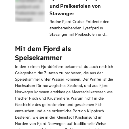
und Preikestolen von
Stavanger
Rødne Fjord Cruise: Entdecke den
atemberaubenden Lysefjord in
Stavanger mit Preikestolen und
Hengjanefossen Wasserfall. Ein
Mit dem Fjord als
absolutes Muss!
Speisekammer
In den kleinen Fjorddörfern bekommst du auch reichlich
Gelegenheit, die Zutaten zu probieren, die aus der
Speisekammer unter Wasser kommen. Der Winter ist die
Hochsaison für norwegisches Seafood, und aus Fjord
Norwegen kommen erstklassige Meeresdelikatessen wie
frischer Fisch und Krustentiere. Warum nicht in die
Geschichte des getrockneten und gesalzenen Fish
eintauchen und eine ordentliche Portion Klippfisch
bestellen, wie sie in der Kleinstadt
Kristiansund
im
Norden von Fjord Norwegen auf traditionelle Weise