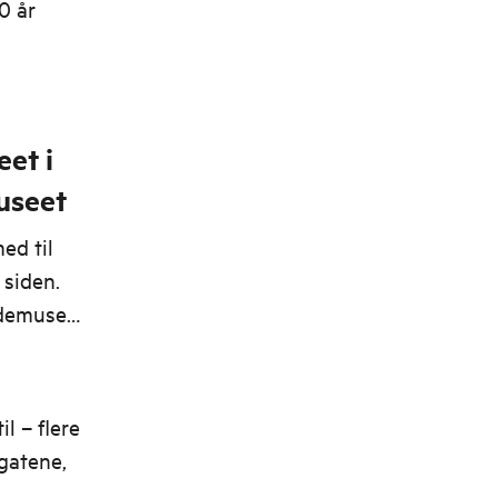
0 år
et i
useet
ed til
 siden.
ldemuseet
l – flere
gatene,