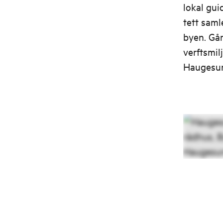
lokal gui
tett saml
byen. Går
verftsmil
Haugesun