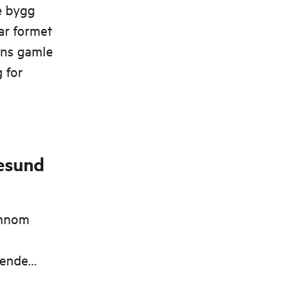
ke bygg
ar formet
yens gamle
 for
esund
ennom
vende