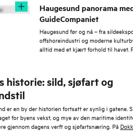
Haugesund panorama me
GuideCompaniet
Haugesund før og nå – fra sildeekspor
offshoreindustri og moderne kulturb
alltid med et kjært forhold til havet.
besøker du byens høydepunkter – og
inn i sildefiskes betydning for utvikl
byen.
 historie: sild, sjøfart og
ndstil
 er en by der historien fortsatt er synlig i gatene. S
aget for byens vekst, og mye av den maritime identi
ere gjennom dagens verft og sjøfartsnæring. På
Dok