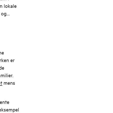
n lokale
n og
ne
rken er
de
milier.
et
mens
jente
eksempel