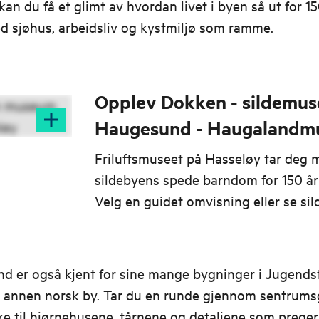
kan du få et glimt av hvordan livet i byen så ut for 15
d sjøhus, arbeidsliv og kystmiljø som ramme.
Opplev Dokken - sildemuse
Haugesund - Haugalandm
Friluftsmuseet på Hasseløy tar deg m
sildebyens spede barndom for 150 år
Velg en guidet omvisning eller se si
på egenhånd!
 er også kjent for sine mange bygninger i Jugendsti
 annen norsk by. Tar du en runde gjennom sentrums
e til hjørnehusene, tårnene og detaljene som preger