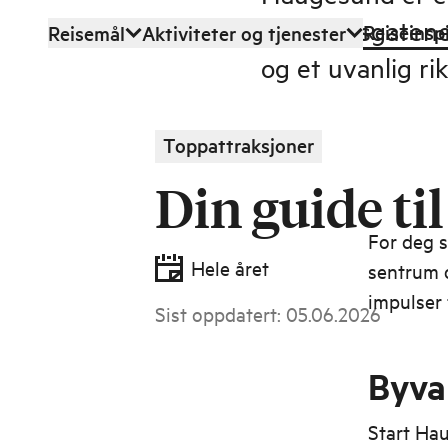
sentrumsgatene 
Reiseinsp
Reisemål
Aktiviteter og tjenester
Hopp til hovedinnhold
og et uvanlig ri
Toppattraksjoner
Din guide ti
For deg s
Hele året
sentrum o
impulser 
Sist oppdatert
:
05.06.2026
Byva
Start Ha