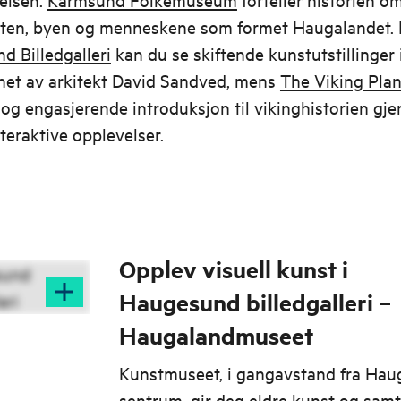
sten, byen og menneskene som formet Haugalandet.
 Billedgalleri
kan du se skiftende kunstutstillinger i
net av arkitekt David Sandved, mens
The Viking Pla
og engasjerende introduksjon til vikinghistorien gj
nteraktive opplevelser.
Opplev visuell kunst i
Haugesund billedgalleri –
Haugalandmuseet
Kunstmuseet, i gangavstand fra Ha
sentrum, gir deg eldre kunst og sam