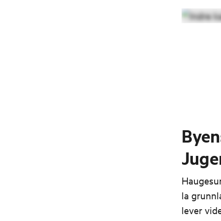
Byens
Juge
Haugesund
la grunnl
lever vid