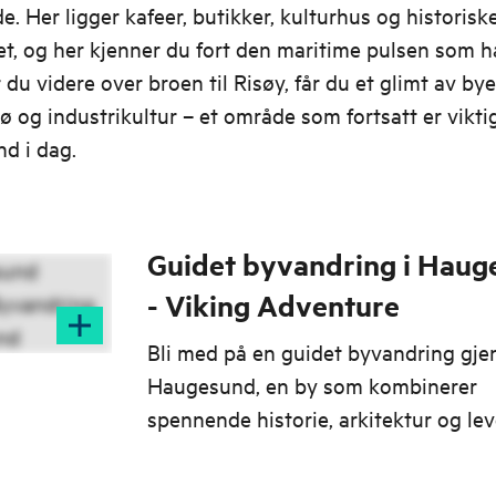
de. Her ligger kafeer, butikker, kulturhus og historis
et, og her kjenner du fort den maritime pulsen som h
 du videre over broen til Risøy, får du et glimt av b
jø og industrikultur – et område som fortsatt er viktig
d i dag.
Guidet byvandring i Haug
- Viking Adventure
Bli med på en guidet byvandring gj
Haugesund, en by som kombinerer
spennende historie, arkitektur og le
kystkultur.