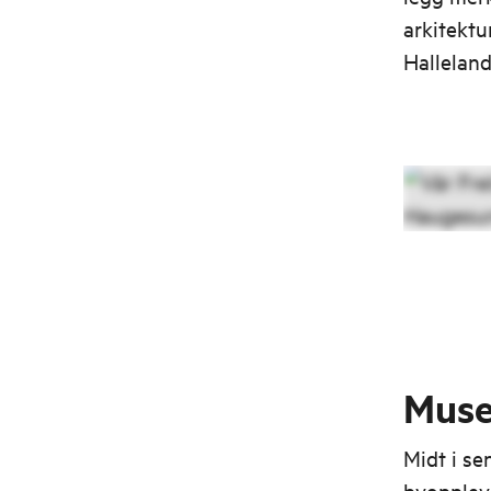
arkitektu
Halleland
Muse
Midt i se
byopplev