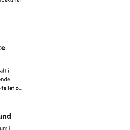
ke
lt i
ende
-tallet og
und
eum i