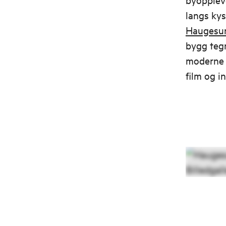
langs ky
Haugesund
bygg teg
moderne 
film og i