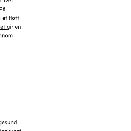
 På
 et flott
net
gir en
ennom
ugesund
tidskunst