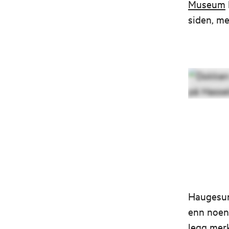
Museum
siden, me
Haugesund
enn noen
legg merk