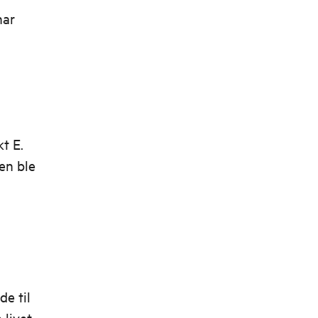
nar
kt E.
en ble
de til
 livet