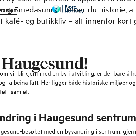
og Smedasundet finner du historie, ark
irasjon
kt kafé- og butikkliv – alt innenfor kor
l Haugesund!
om vil bli kjent med en by i utvikling, er det bare å h
g ta beina fatt. Her ligger både historiske miljøer o
tett samlet.
ndring i Haugesund sentru
ugesund-besøket med en byvandring i sentrum, gjer