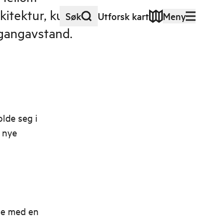
itektur, kultur
Søk
Utforsk kart
Meny
t gangavstand.
olde seg i
g nye
m
ne med en