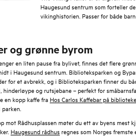
Haugesund sentrum som forteller de
vikinghistorien. Passer for både bar
voksne.
er og grønne byrom
enger en liten pause fra bylivet, finnes det flere grøn
idt i Haugesund sentrum. Biblioteksparken og Bypa
er for et avbrekk, og i Biblioteksparken finner du bå
, hinderløype og rutsjebane – perfekt for småbarnsfa
e en kopp kaffe fra
Hos Carlos Kaffebar på bibliotek
i parken.
pp mot Rådhusplassen møter du ett av byens mest k
ker.
Haugesund rådhus
regnes som Norges fremste 