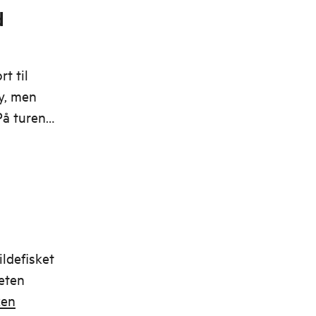
d
t til
y, men
 På turen
 stuper
ingen av
ildefisket
teten
ken