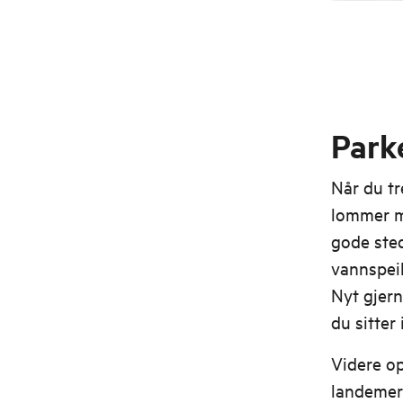
Park
Når du tr
lommer m
gode sted
vannspeil
Nyt gjern
du sitter 
Videre o
landemer