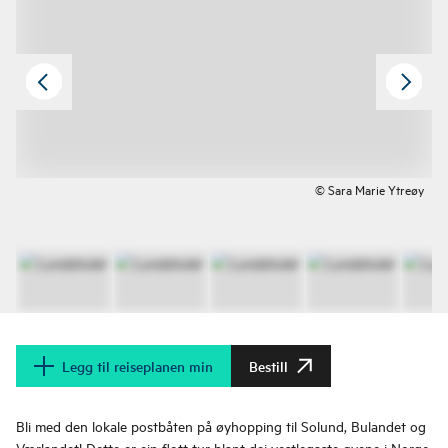
© Sara Marie Ytreøy
Legg til reiseplanen min
Bestill
Bli med den lokale postbåten på øyhopping til Solund, Bulandet og
Værlandet! Dette er ein flott tur blant dei vestlegaste øyene i Norge.