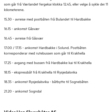
som går frå Værlandet fergekai klokka 12.45, eller velge å sykle dei 11
kilometerene.
15.30 - avreise med postbåten frå Bulandet til Hardbakke
16.15 - ankomst Gåsvær
16.45 - avreise frå Gåsvær
17.00 / 17.15 - ankomst Hardbakke i Solund. Postbåten
korresponderar med rutebussen som går til Krakhella
17.25 - avgang med bussen frå Hardbakke kai til Krakhella
18.15 - ekspressbåt frå Krakhella til Rysjedalsvika
18.35 - ankomst Rysjedalsvika - båtbytte til Sognebåten
21.20 - ankomst Sogndal
Vidar Hop Skyssbåter AS