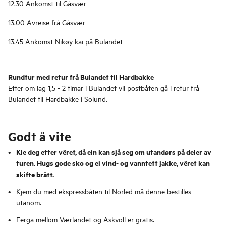
12.30 Ankomst til Gåsvær
13.00 Avreise frå Gåsvær
13.45 Ankomst Nikøy kai på Bulandet
Rundtur med retur frå Bulandet til Hardbakke
Etter om lag 1,5 - 2 timar i Bulandet vil postbåten gå i retur frå
Bulandet til Hardbakke i Solund.
Godt å vite
Kle deg etter vêret, då ein kan sjå seg om utandørs på deler av
turen. Hugs gode sko og ei vind- og vanntett jakke, vêret kan
skifte brått.
Kjem du med ekspressbåten til Norled må denne bestilles
utanom.
Ferga mellom Værlandet og Askvoll er gratis.