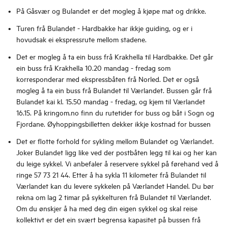
På Gåsvær og Bulandet er det mogleg å kjøpe mat og drikke.
Turen frå Bulandet - Hardbakke har ikkje guiding, og er i
hovudsak ei ekspressrute mellom stadene.
Det er mogleg å ta ein buss frå Krakhella til Hardbakke. Det går
ein buss frå Krakhella 10.20 mandag - fredag som
korresponderar med ekspressbåten frå Norled. Det er også
mogleg å ta ein buss frå Bulandet til Værlandet. Bussen går frå
Bulandet kai kl. 15.50 mandag - fredag, og kjem til Værlandet
16.15. På kringom.no finn du rutetider for buss og båt i Sogn og
Fjordane. Øyhoppingsbilletten dekker ikkje kostnad for bussen
Det er flotte forhold for sykling mellom Bulandet og Værlandet.
Joker Bulandet ligg like ved der postbåten legg til kai og her kan
du leige sykkel. Vi anbefaler å reservere sykkel på førehand ved å
ringe 57 73 21 44. Etter å ha sykla 11 kilometer frå Bulandet til
Værlandet kan du levere sykkelen på Værlandet Handel. Du bør
rekna om lag 2 timar på sykkelturen frå Bulandet til Værlandet.
Om du ønskjer å ha med deg din eigen sykkel og skal reise
kollektivt er det ein svært begrensa kapasitet på bussen frå