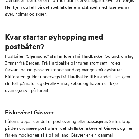
Her kjem du tett på det spektakulære landskapet med tusenvis av
øyer, holmar og skjær.
Kvar startar øyhopping med
postbåten?
Postbåten "Stjernsund" startar turen frå Hardbakke i Solund, om lag
3 timar frå Bergen. Frå Hardbakke går turen stort sett i roleg
farvatn, og ein passerer tronge sund og mange små øyskattar.
Båtføraren guider undervegs frå Hardbakke til Bulandet. Her kjem
ein tett på natur og dyreliv – nise, kobbe og havørn er ikkje
uvanlege syn på turen!
Fiskevêret Gåsvær
Båten stoppar der det er postlevering eller passasjerar. Siste stopp
på den ordinære postruta er det idyllliske fiskevêret Gåsvær, og her
får ein moglegheit til å gå på land. Gåsvær er ein gammal