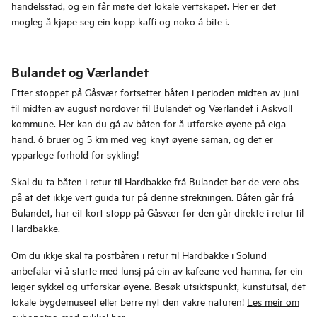
handelsstad, og ein får møte det lokale vertskapet. Her er det
mogleg å kjøpe seg ein kopp kaffi og noko å bite i.
Bulandet og Værlandet
Etter stoppet på Gåsvær fortsetter båten i perioden midten av juni
til midten av august nordover til Bulandet og Værlandet i Askvoll
kommune. Her kan du gå av båten for å utforske øyene på eiga
hand. 6 bruer og 5 km med veg knyt øyene saman, og det er
ypparlege forhold for sykling!
Skal du ta båten i retur til Hardbakke frå Bulandet bør de vere obs
på at det ikkje vert guida tur på denne strekningen. Båten går frå
Bulandet, har eit kort stopp på Gåsvær før den går direkte i retur til
Hardbakke.
Om du ikkje skal ta postbåten i retur til Hardbakke i Solund
anbefalar vi å starte med lunsj på ein av kafeane ved hamna, før ein
leiger sykkel og utforskar øyene. Besøk utsiktspunkt, kunstutsal, det
lokale bygdemuseet eller berre nyt den vakre naturen!
Les meir om
øyhopping med sykkel her