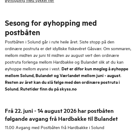
Sesong for øyhopping med
postbåten
Postbåten i Solund går i rute heile året. Siste stopp på den
ordinære postruta er det idylliske fiskevêret Gåsvær. Om sommaren,
mellom midten av juni til midten av august vert den ordinære
postruta forlenga mellom Hardbakke og Bulandet slik at du kan
Det er difor kun mogleg å øyhoppe
øyhoppe mellom øyane i vest.
mellom Solund, Bulandet og Værlandet mellom juni - august.
Resten av året kan du slå følge med den ordinære postruta i
Solund. Rutetider finn du på skyss.no
Frå 22. juni - 14 august 2026 har postbåten
følgande avgang frå Hardbakke til Bulandet
​​​​11.00 Avgang med Postbåten frå Hardbakke i Solund