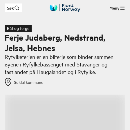
Søk
Meny
Hopp til hovedinnhold
Båt og ferge
Ferje Judaberg, Nedstrand,
Jelsa, Hebnes
Ryfylkeferjen er en bilferje som binder sammen
øyene i Ryfylkebassenget med Stavanger og
fastlandet på Haugalandet og i Ryfylke.
Suldal kommune