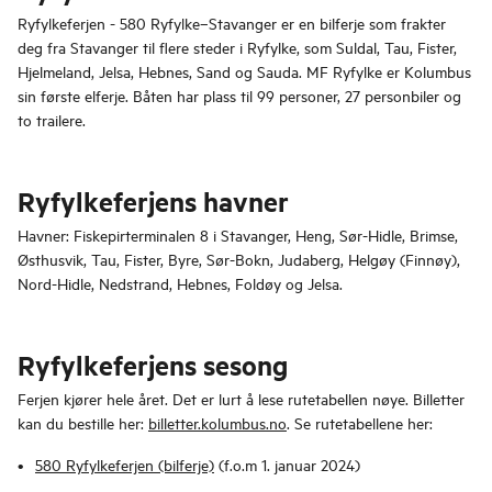
Ryfylkeferjen - 580 Ryfylke–Stavanger er en bilferje som frakter
deg fra Stavanger til flere steder i Ryfylke, som Suldal, Tau, Fister,
Hjelmeland, Jelsa, Hebnes, Sand og Sauda. MF Ryfylke er Kolumbus
sin første elferje. Båten har plass til 99 personer, 27 personbiler og
to trailere.
Ryfylkeferjens havner
Havner: Fiskepirterminalen 8 i Stavanger, Heng, Sør-Hidle, Brimse,
Østhusvik, Tau, Fister, Byre, Sør-Bokn, Judaberg, Helgøy (Finnøy),
Nord-Hidle, Nedstrand, Hebnes, Foldøy og Jelsa.
Ryfylkeferjens sesong
Ferjen kjører hele året. Det er lurt å lese rutetabellen nøye. Billetter
kan du bestille her:
billetter.kolumbus.no
. Se rutetabellene her:
580 Ryfylkeferjen (bilferje)
(f.o.m 1. januar 2024)