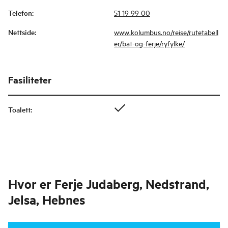
Telefon
:
51 19 99 00
Nettside
:
www.kolumbus.no/reise/rutetabell
er/bat-og-ferje/ryfylke/
Fasiliteter
Toalett
:
Hvor er
Ferje Judaberg, Nedstrand,
Jelsa, Hebnes