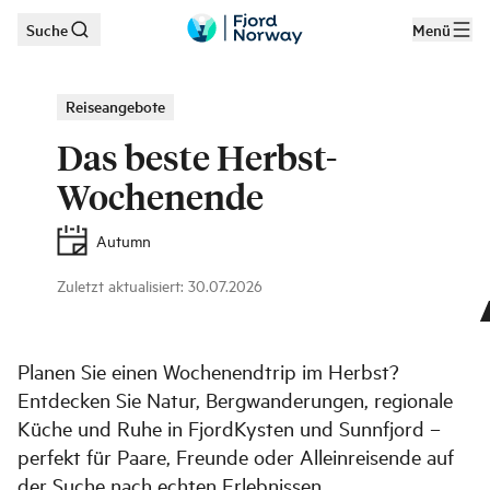
Suche
Menü
Zum Hauptinhalt
Reiseangebote
Das beste Herbst-
Wochenende
Autumn
Zuletzt aktualisiert
:
30.07.2026
©
Visit FjordKysten og Sunnfjord
Planen Sie einen Wochenendtrip im Herbst?
Entdecken Sie Natur, Bergwanderungen, regionale
Küche und Ruhe in FjordKysten und Sunnfjord –
perfekt für Paare, Freunde oder Alleinreisende auf
der Suche nach echten Erlebnissen.