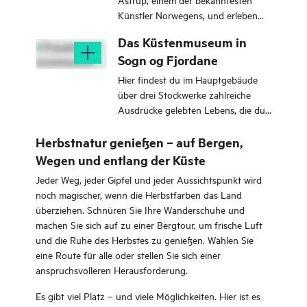
Künstler Norwegens, und erleben
Sie die Landschaft, die seine
Das Küstenmuseum in
ikonischen Gemälde inspiriert hat.
Sogn og Fjordane
Hier findest du im Hauptgebäude
über drei Stockwerke zahlreiche
Ausdrücke gelebten Lebens, die du
erleben, deuten und analysieren
kannst.
Herbstnatur genießen – auf Bergen,
Wegen und entlang der Küste
Jeder Weg, jeder Gipfel und jeder Aussichtspunkt wird
noch magischer, wenn die Herbstfarben das Land
überziehen. Schnüren Sie Ihre Wanderschuhe und
machen Sie sich auf zu einer Bergtour, um frische Luft
und die Ruhe des Herbstes zu genießen. Wählen Sie
eine Route für alle oder stellen Sie sich einer
anspruchsvolleren Herausforderung.
Es gibt viel Platz – und viele Möglichkeiten. Hier ist es