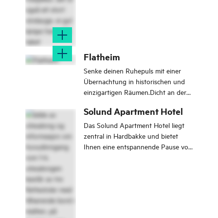
Flatheim
Senke deinen Ruhepuls mit einer
Übernachtung in historischen und
einzigartigen Räumen.Dicht an der
Natur, Bergen, Wasser, Licht und
Solund Apartment Hotel
Geräuschen.
Das Solund Apartment Hotel liegt
zentral in Hardbakke und bietet
Ihnen eine entspannende Pause von
einem hektischen Tag