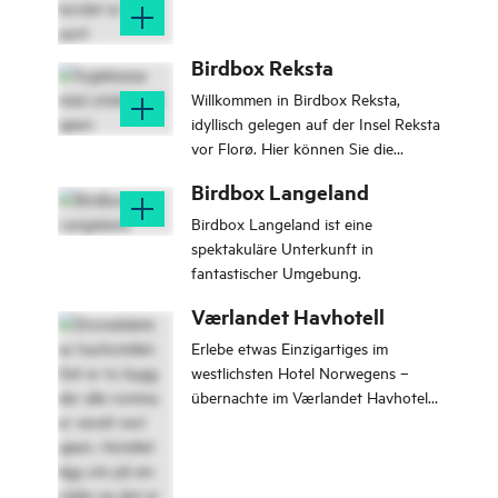
Birdbox Reksta
Willkommen in Birdbox Reksta,
idyllisch gelegen auf der Insel Reksta
vor Florø. Hier können Sie die
Rauheit der Küste von Ihrem Bett
Birdbox Langeland
aus erleben
Birdbox Langeland ist eine
spektakuläre Unterkunft in
fantastischer Umgebung.
Værlandet Havhotell
Erlebe etwas Einzigartiges im
westlichsten Hotel Norwegens –
übernachte im Værlandet Havhotell
mit dem Meer direkt vor deinem
Schlafzimmer!