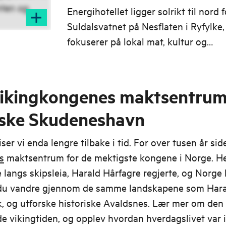
Energihotellet ligger solrikt til nord f
Suldalsvatnet på Nesflaten i Ryfylke,
fokuserer på lokal mat, kultur og
vannkraftshistorien i Suldal.
vikingkongenes maktsentrum 
liske Skudeneshavn
iser vi enda lengre tilbake i tid. For over tusen år sid
s
maktsentrum for de mektigste kongene i Norge. Her
 langs skipsleia, Harald Hårfagre regjerte, og Norge bl
du vandre gjennom de samme landskapene som Hara
, og utforske historiske Avaldsnes. Lær mer om den
 vikingtiden, og opplev hvordan hverdagslivet var i