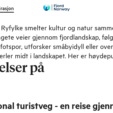
irasjon
Ryfylke smelter kultur og natur samm
ngete veier gjennom fjordlandskap, følg
otspor, utforsker småbyidyll eller over
perler midt i landskapet. Her er høyde
elser på
nal turistveg - en reise gje