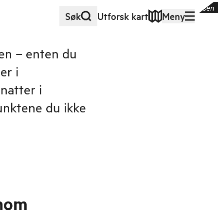
Skudeneshavn
|
©
Ørjan B. Iversen
Søk
Utforsk kart
Meny
en – enten du
er i
natter i
punktene du ikke
nnom