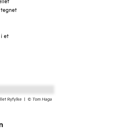
ellet
, tegnet
i et
llet Ryfylke
|
©
Tom Haga
n