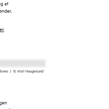
og at
ønder,
er
,
dsnes
|
©
Visit Haugesund
egen