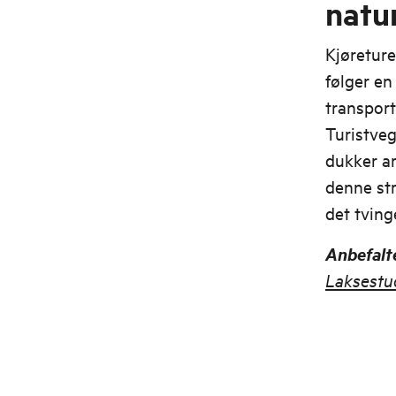
natur
Kjøreture
følger en
transport
Turistveg
dukker a
denne str
det tving
Anbefalt
Laksestu