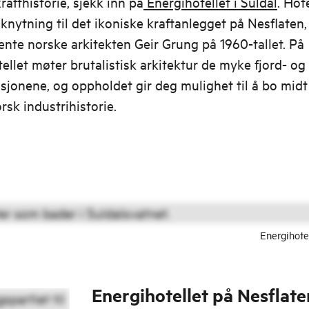
rafthistorie, sjekk inn på
Energihotellet i Suldal
. Hot
tilknytning til det ikoniske kraftanlegget på Nesflaten
ente norske arkitekten Geir Grung på 1960-tallet. På
ellet møter brutalistisk arkitektur de myke fjord- og
asjonene, og oppholdet gir deg mulighet til å bo midt 
rsk industrihistorie.
Energihote
Energihotellet på Nesflate