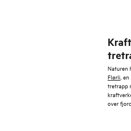
Kraft
tret
Naturen h
Flørli
, en
tretrapp 
kraftverk
over fjor