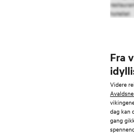
Fra 
idyl
Videre re
Avaldsne
vikingene
dag kan 
gang gikk
spennende