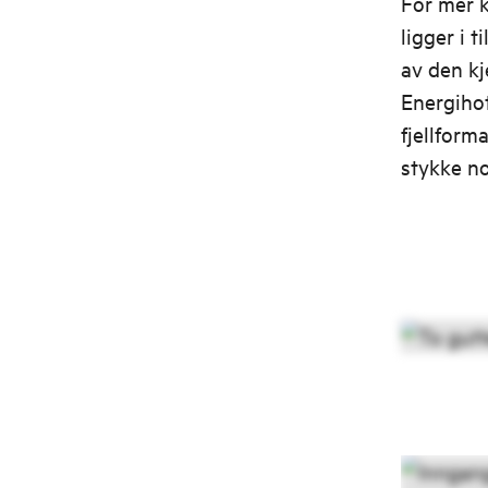
For mer k
ligger i 
av den kj
Energihot
fjellform
stykke no