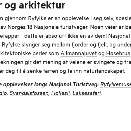
 og arkitektur
n gjennom Ryfylke er en opplevelse i seg selv, spesi
 av Norges 18 Nasjonale turistveger. Noen veier er b
etapper - dette er absolutt
ikke
en av dem! Nasjonal
 Ryfylke slynger seg mellom fjorder og fjell, og unde
rkitektoniske perler som
Allmannajuvet
og
Høsebrua
ekningen gir det mening at veiene er svingete og tr
er deg til å senke farten og ta inn naturlandskapet.
e opplevelser langs Nasjonal Turistveg:
Ryfylkemus
dio
,
Svandalsfossen
,
Høllesli
,
Laksesafari
.