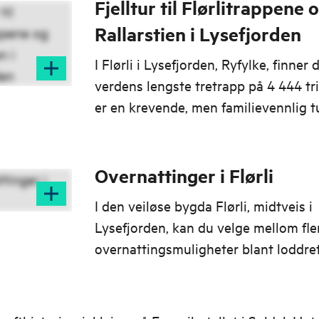
Fjelltur til Flørlitrappene 
Rallarstien i Lysefjorden
I Flørli i Lysefjorden, Ryfylke, finner 
verdens lengste tretrapp på 4 444 tr
er en krevende, men familievennlig 
fantastisk fjordutsikt.
Overnattinger i Flørli
I den veiløse bygda Flørli, midtveis i
Lysefjorden, kan du velge mellom fle
overnattingsmuligheter blant loddre
fjellvegger og imponerende fossefall