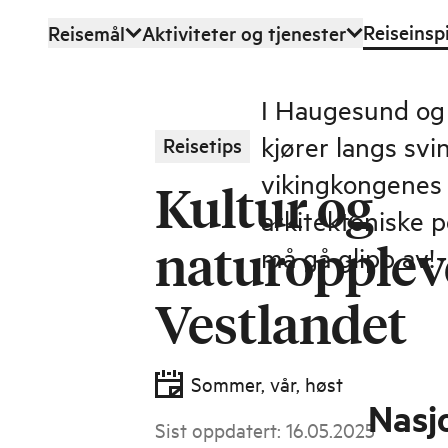
Reiseinsp
Reisemål
Aktiviteter og tjenester
Hopp til hovedinnhold
I Haugesund og 
kjører langs svi
Reisetips
vikingkongenes f
Kultur og
arkitektoniske 
naturopplev
må gå glipp av!
Vestlandet
Sommer, vår, høst
Nasjo
Sist oppdatert
:
16.05.2025