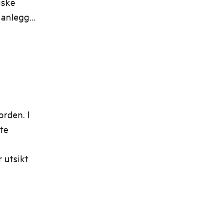
iske
 anlegget
orden. I
te
 utsikt