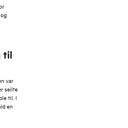
or
 og
til
en var
 seilte
e til. I
ld en