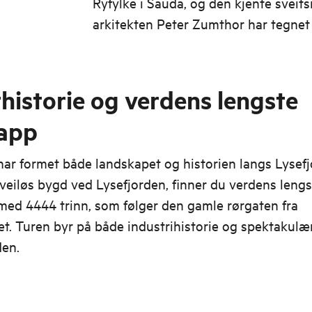
Ryfylke i Sauda, og den kjente sveits
arkitekten Peter Zumthor har tegnet
som formidler gruvehistorien.
historie og verdens lengste
rapp
ar formet både landskapet og historien langs Lysefj
 veiløs bygd ved Lysefjorden, finner du verdens lengs
med 4444 trinn, som følger den gamle rørgaten fra
et. Turen byr på både industrihistorie og spektakulær
den.