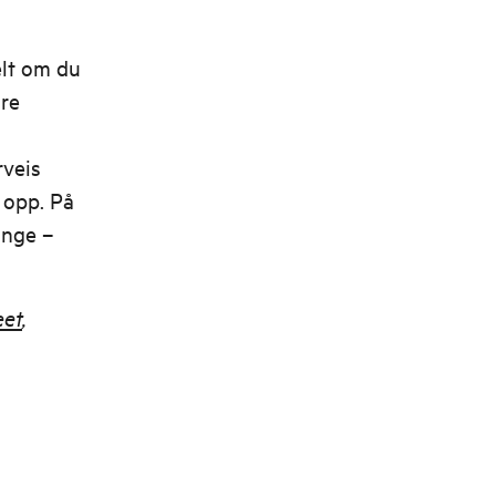
elt om du
are
rveis
opp. På
ange –
eet
,