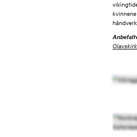
vikingtid
kvinnene 
håndverk
Anbefalt
Olavskir