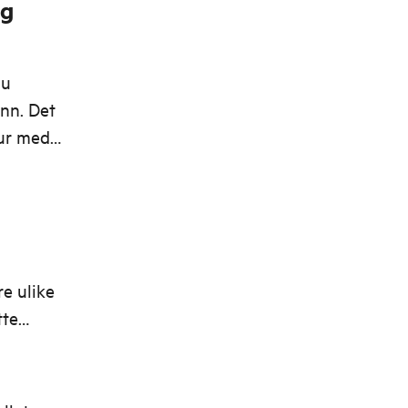
og
du
inn. Det
tur med
re ulike
tte
.