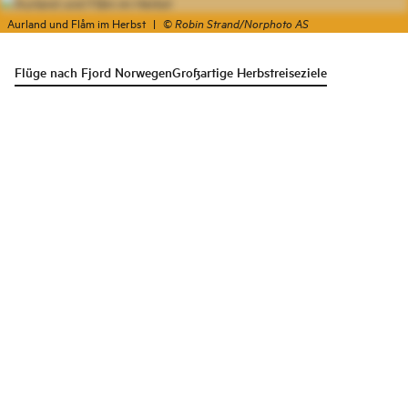
Aurland und Flåm im Herbst
|
©
Robin Strand/Norphoto AS
Flüge nach Fjord Norwegen
Großartige Herbstreiseziele