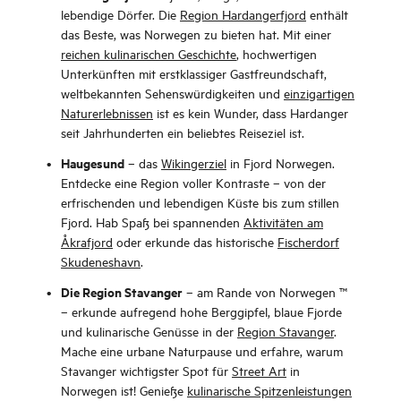
lebendige Dörfer. Die
Region Hardangerfjord
enthält
das Beste, was Norwegen zu bieten hat. Mit einer
reichen kulinarischen Geschichte
, hochwertigen
Unterkünften mit erstklassiger Gastfreundschaft,
weltbekannten Sehenswürdigkeiten und
einzigartigen
Naturerlebnissen
ist es kein Wunder, dass Hardanger
seit Jahrhunderten ein beliebtes Reiseziel ist.
Haugesund
– das
Wikingerziel
in Fjord Norwegen.
Entdecke eine Region voller Kontraste – von der
erfrischenden und lebendigen Küste bis zum stillen
Fjord. Hab Spaß bei spannenden
Aktivitäten am
Åkrafjord
oder erkunde das historische
Fischerdorf
Skudeneshavn
.
Die Region Stavanger
– am Rande von Norwegen ™
– erkunde aufregend hohe Berggipfel, blaue Fjorde
und kulinarische Genüsse in der
Region Stavanger
.
Mache eine urbane Naturpause und erfahre, warum
Stavanger wichtigster Spot für
Street Art
in
Norwegen ist! Genieße
kulinarische Spitzenleistungen