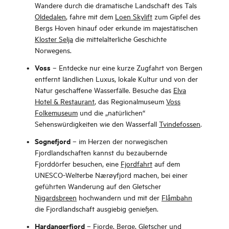
Wandere durch die dramatische Landschaft des Tals
Oldedalen
, fahre mit dem
Loen Skylift
zum Gipfel des
Bergs Hoven hinauf oder erkunde im majestätischen
Kloster Selja
die mittelalterliche Geschichte
Norwegens.
Voss
– Entdecke nur eine kurze Zugfahrt von Bergen
entfernt ländlichen Luxus, lokale Kultur und von der
Natur geschaffene Wasserfälle. Besuche das
Elva
Hotel & Restaurant
, das Regionalmuseum
Voss
Folkemuseum
und die „natürlichen“
Sehenswürdigkeiten wie den Wasserfall
Tvindefossen
.
Sognefjord
– im Herzen der norwegischen
Fjordlandschaften kannst du bezaubernde
Fjorddörfer besuchen, eine
Fjordfahrt
auf dem
UNESCO-Welterbe Nærøyfjord machen, bei einer
geführten Wanderung auf den Gletscher
Nigardsbreen
hochwandern und mit der
Flåmbahn
die Fjordlandschaft ausgiebig genießen.
Hardangerfjord
– Fjorde, Berge, Gletscher und