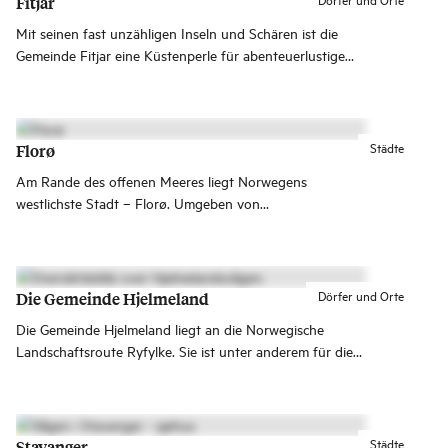
Fitjar
Mit seinen fast unzähligen Inseln und Schären ist die
Gemeinde Fitjar eine Küstenperle für abenteuerlustige
Meerespaddler, Sportfischer und Bootstouristen.
Städte
Florø
Am Rande des offenen Meeres liegt Norwegens
westlichste Stadt – Florø. Umgeben von
atemberaubenden Inseln und Fjorden ist dies das ideale
Reiseziel, um die authentische norwegische Küstenkultur
das ganze Jahr über zu erleben!
Dörfer und Orte
Die Gemeinde Hjelmeland
Die Gemeinde Hjelmeland liegt an die Norwegische
Landschaftsroute Ryfylke. Sie ist unter anderem für die
Obstproduktion, Fischzucht und den weltweit größten
Jær-Stuhl bekannt.
Städte
Stavanger