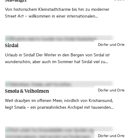
Von historischem Kleinstadtcharme bis hin zu moderner
Street Art – willkommen in einer internationalen
Fjordstadt, die spannende Erlebnisse bietet! Stavanger ist
bekannt für Straßenkunst, gutes Essen, Kultur und die
Nähe zu wunderschönen Naturattraktionen.
Dörfer und Orte
Sirdal
Urlaub in Sirdal! Der Winter in den Bergen von Sirdal ist
wunderschön, aber auch im Sommer hat Sirdal viel zu
bieten.
Dörfer und Orte
Smøla & Veiholmen
Weit draußen im offenen Meer, nördlich von Kristiansund,
liegt Smøla – ein prairieähnliches Archipel mit tausenden
von Inseln, Schären, lebendigen Fischerdörfern und
atemberaubender Natur. Lokale Kultur, Seeadler,
Paddelmöglichkeiten und das bekannte Fischerdorf
Veiholmen sind nur einige der Erlebnisse, die dich
Dörfer und Orte