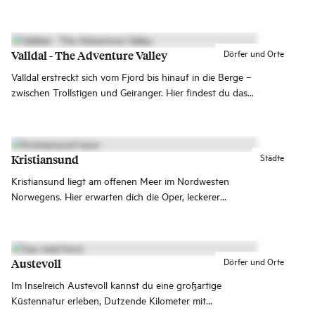
bietet ein beeindruckendes Panorama.
Dörfer und Orte
Valldal - The Adventure Valley
Valldal erstreckt sich vom Fjord bis hinauf in die Berge –
zwischen Trollstigen und Geiranger. Hier findest du das
ganze Jahr über sowohl Ruhe als auch Adrenalin.
Städte
Kristiansund
Kristiansund liegt am offenen Meer im Nordwesten
Norwegens. Hier erwarten dich die Oper, leckerer
Klippfisch, das Fischerdorf Grip und die
Opernfestwochen. Kristiansund wird oft als die
Atlantikstadt bezeichnet, da sie der schönsten Straße der
Welt - der Atlantikstraße - am nächsten liegt.
Dörfer und Orte
Austevoll
Im Inselreich Austevoll kannst du eine großartige
Küstennatur erleben, Dutzende Kilometer mit