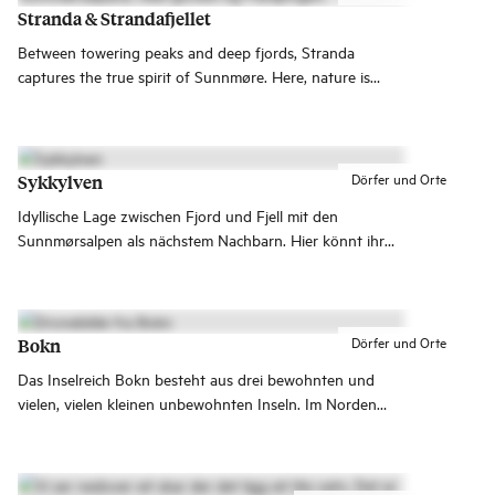
erwarten, wenn du die Insel mit ihrem wunderschönen
Stranda & Strandafjellet
Licht besuchst.
Between towering peaks and deep fjords, Stranda
captures the true spirit of Sunnmøre. Here, nature is
close, the flavours are bold, and iconic places like
Geirangerfjord, Hellesylt and the Sunnmøre Alps are just
around the corner.
Dörfer und Orte
Sykkylven
Idyllische Lage zwischen Fjord und Fjell mit den
Sunnmørsalpen als nächstem Nachbarn. Hier könnt ihr
euren Traum vom perfekten Outdoor-Urlaub
verwirklichen, dies ist ein Naturparadies für die ganze
Familie!
Dörfer und Orte
Bokn
Das Inselreich Bokn besteht aus drei bewohnten und
vielen, vielen kleinen unbewohnten Inseln. Im Norden
verbinden drei Brücken die Hauptinsel mit dem Festland,
manche Reisende sehen sie als die Atlantikstraße von
Haugalandet.