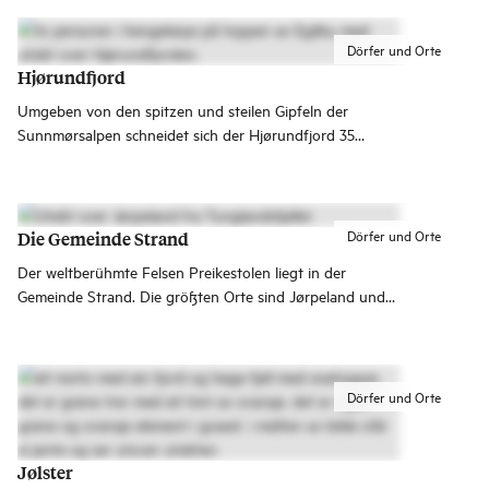
Rosendal.
Dörfer und Orte
Hjørundfjord
Umgeben von den spitzen und steilen Gipfeln der
Sunnmørsalpen schneidet sich der Hjørundfjord 35
Kilometer weit ins Landesinnere. An den Ufern liegen
zahlreiche idyllische Dörfer und heißen dich willkommen.
Dörfer und Orte
Die Gemeinde Strand
Der weltberühmte Felsen Preikestolen liegt in der
Gemeinde Strand. Die größten Orte sind Jørpeland und
Tau, und dort gibt es eine gute Auswahl an Geschäften,
Restaurants und Outdooraktivitäten.
Dörfer und Orte
Jølster