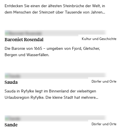
Entdecken Sie einen der ältesten Steinbrüche der Welt, in
dem Menschen der Steinzeit über Tausende von Jahren
Material für ihre Äxte gewonnen haben. Sehen Sie, wie
die Eiszeiten die Fjorde geformt haben und wie die
Kollision zwischen zwei Kontinentalplatten wertvolle
Ressourcen für die Menschen geschaffen hat.
Kultur und Geschichte
Baroniet Rosendal
Die Baronie von 1665 – umgeben von Fjord, Gletscher,
Bergen und Wasserfällen.
Dörfer und Orte
Sauda
Sauda in Ryfylke liegt im Binnenland der vielseitigen
Urlaubsregion Ryfylke. Die kleine Stadt hat mehrere
Geschäfte, Restaurants, Cafés und Hotels.
Dörfer und Orte
Sande