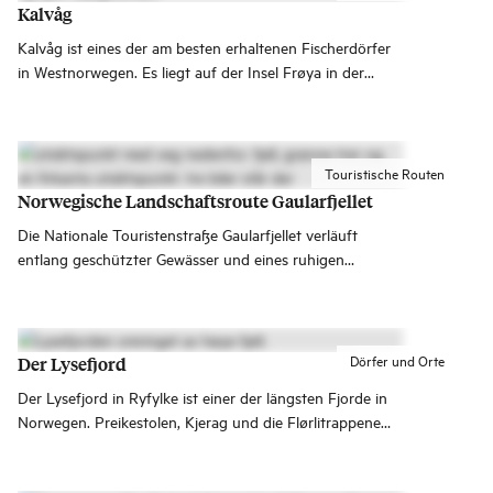
Kalvåg
Kalvåg ist eines der am besten erhaltenen Fischerdörfer
in Westnorwegen. Es liegt auf der Insel Frøya in der
Gemeinde Bremanger weit draußen am Meer.
Touristische Routen
Norwegische Landschaftsroute Gaularfjellet
Die Nationale Touristenstraße Gaularfjellet verläuft
entlang geschützter Gewässer und eines ruhigen
Fjordarms von Sunnfjord nach Sogn.
Dörfer und Orte
Der Lysefjord
Der Lysefjord in Ryfylke ist einer der längsten Fjorde in
Norwegen. Preikestolen, Kjerag und die Flørlitrappene
sind die größten Sehenswürdigkeiten, und
Fjordkreuzfahrten ab Stavanger sind eine beliebte