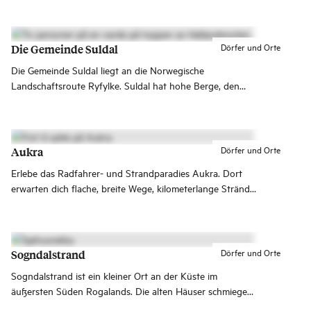
anerkannt und lädt zu Abenteuern der besonderen Art
ein.
Dörfer und Orte
Die Gemeinde Suldal
Die Gemeinde Suldal liegt an die Norwegische
Landschaftsroute Ryfylke. Suldal hat hohe Berge, den
Lachsfluss Suldalslågen und spannende Architektur. Die
Gemeinde nimmt am Programm für nachhaltige Reiseziele
teil.
Dörfer und Orte
Aukra
Erlebe das Radfahrer- und Strandparadies Aukra. Dort
erwarten dich flache, breite Wege, kilometerlange Strände
und idyllische Landschaften.
Dörfer und Orte
Sogndalstrand
Sogndalstrand ist ein kleiner Ort an der Küste im
äußersten Süden Rogalands. Die alten Häuser schmiegen
sich dicht an die schmale Straße, die heute eine