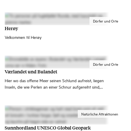
und Bremanger – wo Meer und Strände auf Berge und
Gletscher treffen.
Dörfer und Orte
Herøy
Velkommen til Herøy
Dörfer und Orte
Værlandet und Bulandet
Hier wo das offene Meer seinen Schlund aufreist, liegen
Inseln, die wie Perlen an einer Schnur aufgereiht sind,
stilvoll und beeindruckend durch 6 Brücken und 5.240 m
Weg verbunden.
Natürliche Attraktionen
Sunnhordland UNESCO Global Geopark