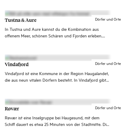
Fußgängerzone ist. Der Besucherparkplatz liegt direkt
außerhalb des Ortes und ist nur wenige Gehminuten
entfernt.
Dörfer und Orte
Tustna & Aure
In Tustna und Aure kannst du die Kombination aus
offenem Meer, schönen Schären und Fjorden erleben.
Hier stürzen die Felsformationen steil ins Meer, und
zugleich kannst du hier stille Wälder und Bergregionen
finden.
Dörfer und Orte
Vindafjord
Vindafjord ist eine Kommune in der Region Haugalandet,
die aus neun vitalen Dörfern besteht. In Vindafjord gibt
es unzählige Möglichkeiten zum Wandern, besonders
schön ist die Gegend um die Berghütte Olalia Fjellstove,
die das ganze Jahr über stark genutzt wird!
Dörfer und Orte
Røvær
Røvær ist eine Inselgruppe bei Haugesund, mit dem
Schiff dauert es etwa 25 Minuten von der Stadtmitte. Die
Hauptinsel ist autofrei und hat etwa 80 Einwohner.