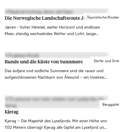
bygleder og kystliv. Alt berre ein kort køyretur frå Runde,
Hareid og resten av vakre søre Sunnmøre.
Touristische Routen
Die Norwegische Landschaftsroute Jæren
Jæren - hoher Himmel, weiter Horizont und endloses
Meer, ständig wechselndes Wetter und Licht, lange
Sandstrände und Dünen, unterbrochen von Kieselsteinen
​​und Lachsflüssen.
Dörfer und Orte
Runde und die Küste von Sunnmøre
Das äußere und südliche Sunnmøre sind die rauen und
aufgeschlossenen Nachbarn von Ålesund – ein Inselreich
mit ein paar größeren Orten, Dörfern und großen
Erlebnissen.
Berggipfel
Kjerag
Kjerag – Die Majestät des Lysefjords. Mit einer Höhe von
1132 Metern überragt Kjerag alle Gipfel am Lysefjord und