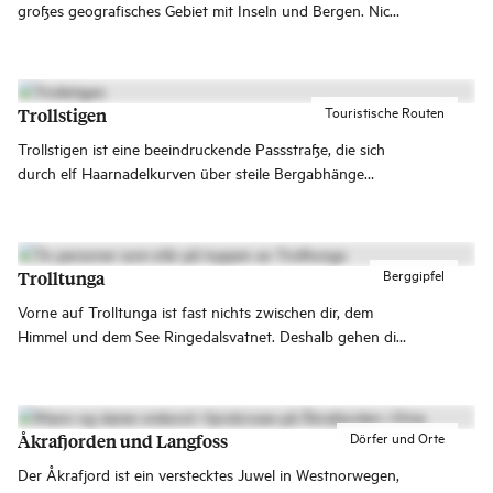
großes geografisches Gebiet mit Inseln und Bergen. Nicht
weit entfernt liegen die Gemeinde Sula mit den Bergen
von Sulafjellet und der Devold-Fabrik und die Gemeinde
Giske, wo unter anderem der Leuchtturm Alnes Fyr und
die schönen Strände von Vigra die Menschen anzieht.
Touristische Routen
Trollstigen
Trollstigen ist eine beeindruckende Passstraße, die sich
durch elf Haarnadelkurven über steile Bergabhänge
hinunter ins Romsdalen windet. Die Straße verbindet
Åndalsnes mit dem Valldal in Sunnmøre.
Berggipfel
Trolltunga
Vorne auf Trolltunga ist fast nichts zwischen dir, dem
Himmel und dem See Ringedalsvatnet. Deshalb gehen die
Bilder von diesem Felsen in Hardanger um die Welt!
Dörfer und Orte
Åkrafjorden und Langfoss
Der Åkrafjord ist ein verstecktes Juwel in Westnorwegen,