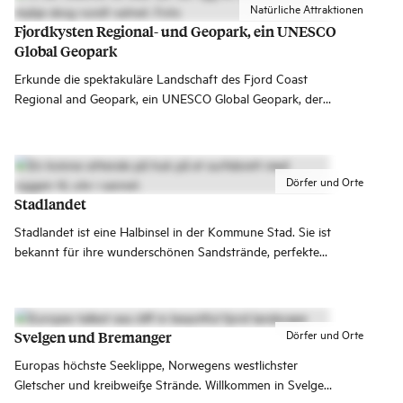
Natürliche Attraktionen
Fjordkysten Regional- und Geopark, ein UNESCO
Global Geopark
Erkunde die spektakuläre Landschaft des Fjord Coast
Regional and Geopark, ein UNESCO Global Geopark, der
Park erstreckt sich über dramatische Fjorde, eine offene
Küstenlandschaft und beeindruckende
Gebirgsformationen am westlichsten Punkt Norwegens.
Dörfer und Orte
Stadlandet
Stadlandet ist eine Halbinsel in der Kommune Stad. Sie ist
bekannt für ihre wunderschönen Sandstrände, perfekte
Surfspots, dramatisches Wetter und eine einmalige
Kulturgeschichte.
Dörfer und Orte
Svelgen und Bremanger
Europas höchste Seeklippe, Norwegens westlichster
Gletscher und kreibweiße Strände. Willkommen in Svelgen