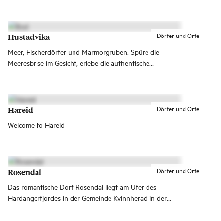
Wanderloipen nutzen und Gaumenfreuden von
Weltklasse erleben.
Dörfer und Orte
Hustadvika
Meer, Fischerdörfer und Marmorgruben. Spüre die
Meeresbrise im Gesicht, erlebe die authentische
Küstenkultur und erkunde mystische Marmorgruben –
das alles und noch viel mehr findest du in Hustadvika.
Dörfer und Orte
Hareid
Welcome to Hareid
Dörfer und Orte
Rosendal
Das romantische Dorf Rosendal liegt am Ufer des
Hardangerfjordes in der Gemeinde Kvinnherad in der
Region Sunnhordland. Eine bekannte Sehenswürdigkeit
hier ist Skandinaviens kleinstes Schloss – die Baronie