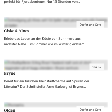
perfekt für Fjordabenteuer. Nur 1,5 Stunden von
Haugesund und knapp 2 Stunden von Stord entfernt
erwarten dich Natur, Aktivitäten und unvergessliche
Erlebnisse!
Dörfer und Orte
Giske & Alnes
Erlebe das Leben an der Küste von Sunnmøre aus
nächster Nähe – im Sommer wie im Winter gleichsam
faszinierend. Nach Giske und zu anderen Orten mit einer
langen maritimen Geschichte wie beispielsweise Ålesund,
Ona og Runde kommt man ganz einfach.
Städte
Bryne
Bereit für ein bisschen Kleinstadtcharme auf Spuren der
Literatur? Der Schriftsteller Arne Garborg ist Brynes
großer Sohn; seine Werke wurden zu seinen Lebzeiten
auch in Deutschland viel gelesen. Oder ist eher Fußball
dein Ding? Der berühmte Fußballspieler Erling Braut
Haaland stammt ebenfalls aus Bryne.
Dörfer und Orte
Olden