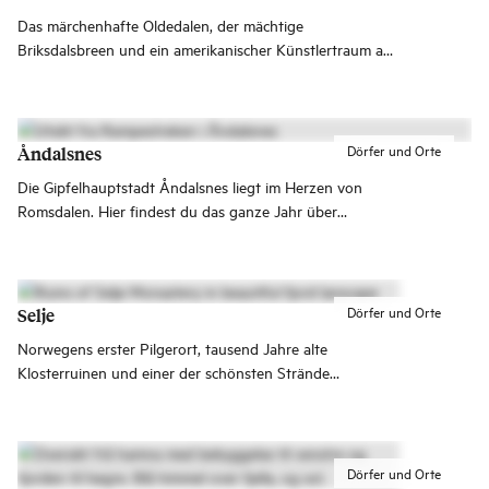
Das märchenhafte Oldedalen, der mächtige
Briksdalsbreen und ein amerikanischer Künstlertraum am
Fjord. Olden ist das Tor zu einigen der spektakulärsten
Naturerlebnisse Norwegens.
Dörfer und Orte
Åndalsnes
Die Gipfelhauptstadt Åndalsnes liegt im Herzen von
Romsdalen. Hier findest du das ganze Jahr über
vielfältige Erlebnisse. Du kannst mit der Raumabanen
nach Åndalsnes fahren. Von hier aus kannst du auch die
berühmten Sehenswürdigkeiten Trollstigen,
Romsdalseggen und den Aussichtspunkt Rampestreken
Dörfer und Orte
Selje
erleben.
Norwegens erster Pilgerort, tausend Jahre alte
Klosterruinen und einer der schönsten Strände
Westnorwegens – all das in Selje.
Dörfer und Orte