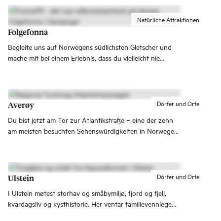
Natürliche Attraktionen
Folgefonna
Begleite uns auf Norwegens südlichsten Gletscher und
mache mit bei einem Erlebnis, dass du vielleicht nie
vergessen wirst.
Dörfer und Orte
Averøy
Du bist jetzt am Tor zur Atlantikstraße – eine der zehn
am meisten besuchten Sehenswürdigkeiten in Norwegen.
Die einmalige Straße führt dich ganz weit hinaus nach
Nordwesten, wo das standfeste Land auf das gnadenlose
Meer trifft.
Dörfer und Orte
Ulstein
I Ulstein møtest storhav og småbymiljø, fjord og fjell,
kvardagsliv og kysthistorie. Her ventar familievennlege
opplevingar – frå sandstrender og fjellturar til små