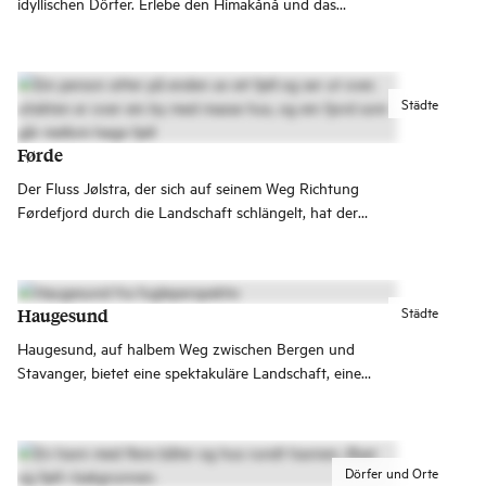
idyllischen Dörfer. Erlebe den Himakånå und das
Kriegsgeschichtliche Museum Arquebus und besuche das
Kulturhaus Tysværtunet!
Städte
Førde
Der Fluss Jølstra, der sich auf seinem Weg Richtung
Førdefjord durch die Landschaft schlängelt, hat der
Kleinstadt Førde ihre Form gegeben. Die Stadt ist heute
wirtschaftliches und kulturelles Zentrum mit einem breiten
Angebot an Cafés und Restaurants.
Städte
Haugesund
Haugesund, auf halbem Weg zwischen Bergen und
Stavanger, bietet eine spektakuläre Landschaft, eine
reiche Geschichte und spannende Erlebnisse. Plane
deinen Besuch in Haugesund hier.
Dörfer und Orte