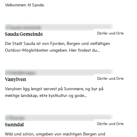
Velkommen til Sande.
Dörfer und Orte
Sauda Gemeinde
Die Stadt Sauda ist von Fjorden, Bergen und vielfältigen
Outdoor-Möglichkeiten umgeben. Hier findest du
ikonische Attraktionen wie den mächtigen Wasserfall
Svandalsfossen entlang der Norwegischen
Landschaftsroute Ryfylke und Allmannajuvet, wo
Architektur auf Bergbaugeschichte trifft.
Dörfer und Orte
Vanylven
Vanylven ligg lengst sørvest på Sunnmøre, og byr på
mektige landskap, ekte kystkultur og gode
naturopplevingar. Her kan du gå Hakkaletrappene, bade
på Sandvik-sanden eller utforske dei gamle olivinbrota
langs Åheimselva – med rolege bygder som Fiskå, Syvde
og Rovde som utgangspunkt.
Dörfer und Orte
Sunndal
Wild und schön, umgeben von mächtigen Bergen und