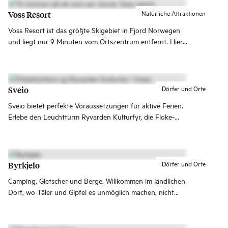
Natürliche Attraktionen
Voss Resort
Voss Resort ist das größte Skigebiet in Fjord Norwegen
und liegt nur 9 Minuten vom Ortszentrum entfernt. Hier
kannst du auf abwechslungsreichen Pisten und in einem
spannenden Off-Pisten-Gelände Ski fahren.
Dörfer und Orte
Sveio
Sveio bietet perfekte Voraussetzungen für aktive Ferien.
Erlebe den Leuchtturm Ryvarden Kulturfyr, die Floke-
Hütten und einen der schönsten 18-Loch-Golfplätze des
Landes!
Dörfer und Orte
Byrkjelo
Camping, Gletscher und Berge. Willkommen im ländlichen
Dorf, wo Täler und Gipfel es unmöglich machen, nicht
stehen zu bleiben und ein Foto zu schießen.