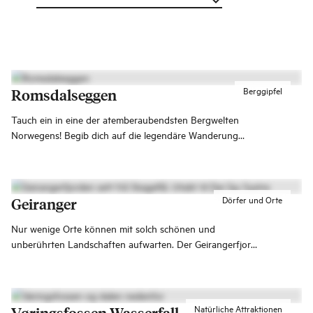
Berggipfel
Romsdalseggen
Tauch ein in eine der atemberaubendsten Bergwelten
Norwegens! Begib dich auf die legendäre Wanderung
über den Romsdalseggen nach Åndalsnes und genieße 10
Kilometer spektakuläre Ausblicke auf einige der
majestätischsten Gipfel Fjord Norwegens.
Dörfer und Orte
Geiranger
Nur wenige Orte können mit solch schönen und
unberührten Landschaften aufwarten. Der Geirangerfjord
steht auf der prestigeträchtigen UNESCO-Liste über
unser gemeinsames Kultur- und Naturerbe.
Natürliche Attraktionen
Vøringsfossen Wasserfall