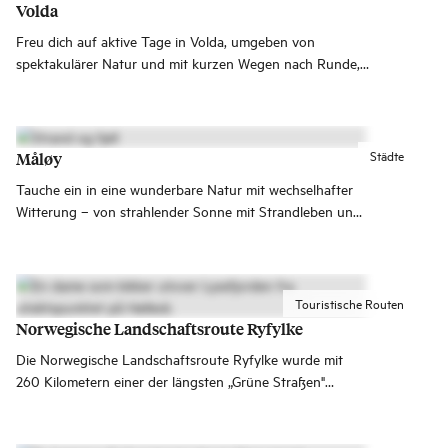
Volda
Freu dich auf aktive Tage in Volda, umgeben von
spektakulärer Natur und mit kurzen Wegen nach Runde,
Ålesund und Geiranger.
Städte
Måløy
Tauche ein in eine wunderbare Natur mit wechselhafter
Witterung – von strahlender Sonne mit Strandleben und
windstillem Meer bis zu einer Übernachtung auf dem
Leuchtturm mit Sturmwellen, die gegen die Wände
peitschen.
Touristische Routen
Norwegische Landschaftsroute Ryfylke
Die Norwegische Landschaftsroute Ryfylke wurde mit
260 Kilometern einer der längsten „Grüne Straßen"
Norwegens eröffnet. Sie verläuft teils auf Str. 13, Str. 520
und Str. 523, und verbindet Oanes am Lysefjord mit Hårå
bei Røldal.