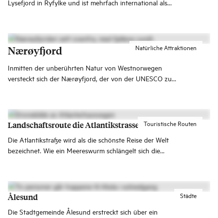
Lysefjord in Ryfylke und ist mehrfach international als
einzigartiges Naturerlebnis ausgezeichnet worden.
Möchtest du eine der größten Sehenswürdigkeiten in
Norwegen besuchen?
Natürliche Attraktionen
Nærøyfjord
Inmitten der unberührten Natur von Westnorwegen
versteckt sich der Nærøyfjord, der von der UNESCO zum
Weltnaturerbe erklärt wurde.
Touristische Routen
Landschaftsroute die Atlantikstrasse
Die Atlantikstraße wird als die schönste Reise der Welt
bezeichnet. Wie ein Meereswurm schlängelt sich die
Straße mit ihren acht Brücken von Kårvåg auf Averøya
nach Vevang auf dem Festland.
Städte
Ålesund
Die Stadtgemeinde Ålesund erstreckt sich über ein