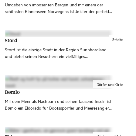
Umgeben von imposanten Bergen und mit einem der
schönsten Binnenseen Norwegens ist Jølster der perfekte
Ort für sportliche und erholsame Ferienerlebnisse.
Städte
Stord
Stord ist die einzige Stadt in der Region Sunnhordland
und bietet seinen Besuchern ein vielfältiges
Kulturangebot und herrliche Naturerlebnisse.
Dörfer und Orte
Bømlo
Mit dem Meer als Nachbarn und seinen tausend Inseln ist
Bømlo ein Eldorado für Bootssportler und Meeresangler.
Hier gibt es idyllische Fischerdörfer und Handelsplätze
und wichtige historische Orte wie Moster und die
Goldgruben von Lykling.
Dörfer und Orte