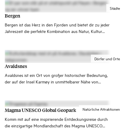
Ausflüge.
Städte
Bergen
Bergen ist das Herz in den Fjorden und bietet dir zu jeder
Jahreszeit die perfekte Kombination aus Natur, Kultur
und Großstadterlebnissen.
Dörfer und Orte
Avaldsnes
Avaldsnes ist ein Ort von großer historischer Bedeutung,
der auf der Insel Karmøy in unmittelbarer Nähe von
Haugesund liegt. Avaldsnes ist vielleicht am ehesten als
Haupthof des Wikingers und ersten norwegischen Königs
Harald „Schönhaar“ Hårfagre bekannt. In Avaldsnes
haben jedoch viele tausend Jahre lang Könige gewohnt –
Natürliche Attraktionen
Magma UNESCO Global Geopark
seit der frühen Bronzezeit und während der gesamten
Komm mit auf eine inspirierende Entdeckungsreise durch
Wikingerzeit.
die einzigartige Mondlandschaft des Magma UNESCO
Global Geopark. Das Gebiet ist von der UNESCO