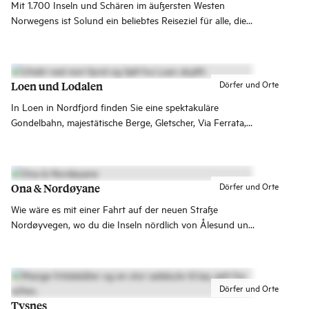
Mit 1.700 Inseln und Schären im äußersten Westen
Norwegens ist Solund ein beliebtes Reiseziel für alle, die
nach spannenden Erlebnissen in der Natur suchen.
Dörfer und Orte
Loen und Lodalen
In Loen in Nordfjord finden Sie eine spektakuläre
Gondelbahn, majestätische Berge, Gletscher, Via Ferrata,
Zipline und türkisfarbene Gletscherseen. Mit kurzen
Entfernungen zwischen Fjord, Tal und Berggipfel ist Loen
ein Reiseziel, das es schwer macht, nicht zurückzukehren.
Dörfer und Orte
Ona & Nordøyane
Wie wäre es mit einer Fahrt auf der neuen Straße
Nordøyvegen, wo du die Inseln nördlich von Ålesund und
bis Brattvåg erkunden kannst, die hier dicht an dicht
liegen. Ein schöner Ausflug ist auch die Fährfahrt zur
Fischerinsel Ona.
Dörfer und Orte
Tysnes