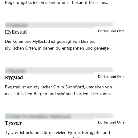
Regierungsbezirks Vestland und ist bekannt für seine
reiche Kulturgeschichte und herrlichen Landschaften.
Erlebe den Wasserfall Langfoss, den Åkrafjord und die
unendlichen Möglichkeiten für Wanderungen in der
Bergwelt von Etnefjellene!
Dörfer und Orte
Hyllestad
Die Kommune Hyllestad ist geprägt von kleinen,
idyllischen Orten, in denen du entspannen und genießen
kannst. Was auch immer du tust – die Aussicht über den
Fjord ist garantiert.
Dörfer und Orte
Bygstad
Bygstad ist ein idyllischer Ort in Sunnfjord, umgeben von
majestätischen Bergen und schönen Fjorden. Hier kannst
du die Schönheit der Natur und die lokale Kultur in vollen
Zügen genießen.
Dörfer und Orte
Tysvær
Tysvær ist bekannt für die vielen Fjorde, Berggipfel und