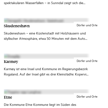
spektakulären Wasserfällen – in Sunndal zeigt sich die
Natur von ihrer beeindruckendsten Seite. Mit Innerdalen,
Trollheimen und dem Dovrefjell-Sunndalsfjella
Nationalpark ist dies ein Paradies für Naturliebhaber.
Dörfer und Orte
Skudeneshavn
Skudeneshavn – eine Küstenstadt mit Holzhäusern und
idyllischer Atmosphäre, etwa 50 Minuten mit dem Auto
von Haugesund entfernt. Perfekt für Tagesausflüge und
längere Aufenthalte!
Dörfer und Orte
Karmøy
Karmøy ist eine Insel und Kommune im Regierungsbezirk
Rogaland. Auf der Insel gibt es drei Kleinstädte: Kopervik,
Åkrehamn und Skudeneshavn.
Dörfer und Orte
Etne
Die Kommune Etne Kommune liegt im Süden des