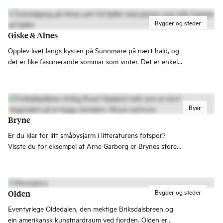
Bygder og steder
Giske & Alnes
Opplev livet langs kysten på Sunnmøre på nært hald, og
det er like fascinerande sommar som vinter. Det er enkelt
å kome seg til Giske, og andre stader med kysthistorie
som for eksempel Ålesund, Ona og Runde.
Byer
Bryne
Er du klar for litt småbysjarm i litteraturens fotspor?
Visste du for eksempel at Arne Garborg er Brynes store
forfattersønn? Eller er du fotballfrelst? Da vet du at
Erling Braut Haaland også er fra Bryne.
Bygder og steder
Olden
Eventyrlege Oldedalen, den mektige Briksdalsbreen og
ein amerikansk kunstnardraum ved fjorden. Olden er