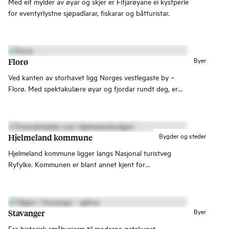
Med eit mylder av øyar og skjer er Fitjarøyane ei kystperle
for eventyrlystne sjøpadlarar, fiskarar og båtturistar.
Byer
Florø
Ved kanten av storhavet ligg Norges vestlegaste by –
Florø. Med spektakulære øyar og fjordar rundt deg, er
dette den ultimate destinasjonen for å oppleve ekte
vestlandsk kultur, uansett årstid!
Bygder og steder
Hjelmeland kommune
Hjelmeland kommune ligger langs Nasjonal turistveg
Ryfylke. Kommunen er blant annet kjent for
fruktproduksjon, fiskeoppdrett og verdens største
Jærstol.
Byer
Stavanger
Fra historisk småbysjarm til moderne gatekunst –