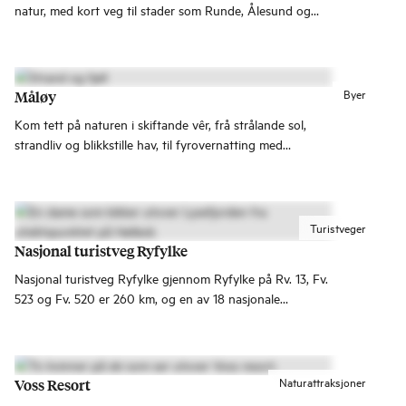
natur, med kort veg til stader som Runde, Ålesund og
Geiranger.
Byer
Måløy
Kom tett på naturen i skiftande vêr, frå strålande sol,
strandliv og blikkstille hav, til fyrovernatting med
stormbølgjer som slår rundt veggane.
Turistveger
Nasjonal turistveg Ryfylke
Nasjonal turistveg Ryfylke gjennom Ryfylke på Rv. 13, Fv.
523 og Fv. 520 er 260 km, og en av 18 nasjonale
turistveger i Norge. Turistvegen går fra Oanes ved
Lysefjorden til Hårå i Røldal.
Naturattraksjoner
Voss Resort