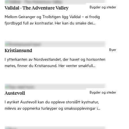
Bygder og steder
Valldal - The Adventure Valley
Mellom Geiranger og Trollstigen ligg Valldal – ei frodig
fjordbygd full av kontrastar. Her kan du smake dei
søtaste jordbæra og bli med på fartsfylte eller
familievenlege opplevingar – frå fjord til fjell, heile året.
Byer
Kristiansund
I ytterkanten av Nordvestlandet, der havet og horisonten
møtes, finner du Kristiansund. Her venter smakfull
klippfisk, fiskeværet Grip og Operafestukene.
Kristiansund er ofte kalt Atlanterhavsbyen, som den
nærmeste byen til verdens vakreste vei -
Atlanterhavsvegen.
Bygder og steder
Austevoll
I øyriket Austevoll kan du oppleve storslått kystnatur,
milevis av oppmerka turløyper og smaksopplevingar i
verdsklasse.