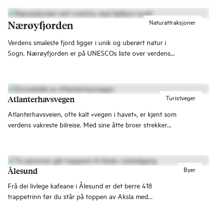
Naturattraksjoner
Nærøyfjorden
Verdens smaleste fjord ligger i unik og uberørt natur i
Sogn. Nærøyfjorden er på UNESCOs liste over verdens
kultur- og naturarvsteder.
Turistveger
Atlanterhavsvegen
Atlanterhavsveien, ofte kalt «vegen i havet», er kjent som
verdens vakreste bilreise. Med sine åtte broer strekker
den seg som en sjøorm fra Kårvåg på Averøya til Vevang
på fastlandet, i et dramatisk landskap der hav og himmel
møtes.
Byer
Ålesund
Frå dei livlege kafeane i Ålesund er det berre 418
trappetrinn før du står på toppen av Aksla med
panoramautsikt over by, hav og fjell. Etter bybrannen i