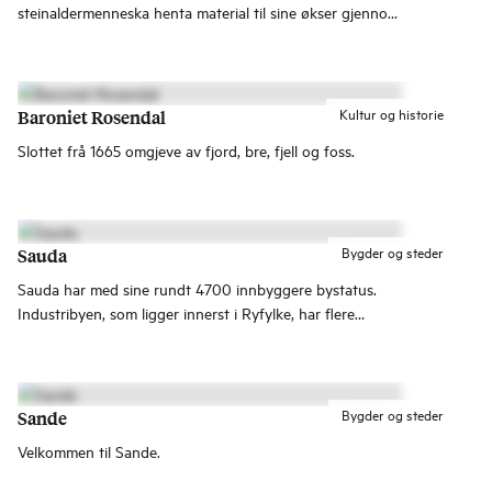
steinaldermenneska henta material til sine økser gjennom
mange tusen år. Sjå korleis istidene forma fjordane og
korleis kollisjonen mellom to kontinentalplater skapte
verdfulle ressursar for menneska.
Kultur og historie
Baroniet Rosendal
Slottet frå 1665 omgjeve av fjord, bre, fjell og foss.
Bygder og steder
Sauda
Sauda har med sine rundt 4700 innbyggere bystatus.
Industribyen, som ligger innerst i Ryfylke, har flere
butikker, spisesteder og overnattingsmuligheter.
Bygder og steder
Sande
Velkommen til Sande.