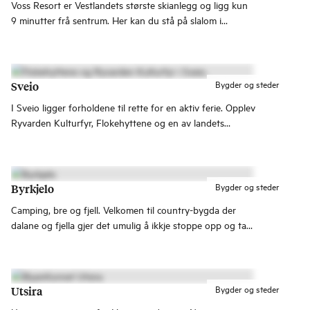
Voss Resort er Vestlandets største skianlegg og ligg kun
9 minutter frå sentrum. Her kan du stå på slalom i
varierte løyper og i spanande off-piste område.
Bygder og steder
Sveio
I Sveio ligger forholdene til rette for en aktiv ferie. Opplev
Ryvarden Kulturfyr, Flokehyttene og en av landets
flotteste 18-hulls golfbaner!
Bygder og steder
Byrkjelo
Camping, bre og fjell. Velkomen til country-bygda der
dalane og fjella gjer det umulig å ikkje stoppe opp og ta
eit bilde.
Bygder og steder
Utsira