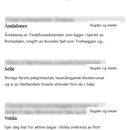
porten til nokre av Noregs mest spektakulære
naturopplevingar.
Bygder og steder
Åndalsnes
Åndalsnes er Tindehovedstanden som ligger i hjertet av
Romsdalen, omgitt av ikoniske fjell som Trollveggen og
spektakulære opplevelser som Trollstigen, Rampestreken
og Romsdalseggen. Her møter fjorden fjellene, og
eventyrene venter på deg mellom dal og tind.
Bygder og steder
Selje
Noregs første pilegrimsstad, tusenårsgamle klosterruinar
og ei av Vestlandets finaste strender finn du i Selje.
Bygder og steder
Volda
Gjer deg klar for aktive dagar i Volda omkrinsa av flott