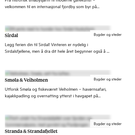
velkommen til en internasjonal fjordby som byr på
spennende opplevelser! Byen Stavanger er kjent for både
gatekunst, mat, kultur og nærhet til flotte
naturattraksjoner.
Bygder og steder
Sirdal
Legg ferien din til Sirdal! Vinteren er nydelig i
Sirdalsfjellene, men å dra dit hele året begynner også å bli
populært.
Bygder og steder
Smøla & Veiholmen
Utforsk Smøla og fiskeværet Veiholmen – havørnsafari,
kajakkpadling og overnatting ytterst i havgapet på
Nordmøre. Planlegg turen din her.
Bygder og steder
Stranda & Strandafjellet