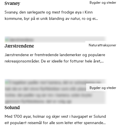
Bygder og steder
Svanøy
Svanøy, den sørlegaste og mest frodige øya i Kinn
kommune, byr på ei unik blanding av natur, ro og ei
mangfaldig historie med djupe røter.
Naturattraksjoner
Jærstrendene
Jærstrendene er fremtredende landemerker og populære
rekreasjonsområder. De er ideelle for fotturer hele året,
og om sommeren er de populære for alle slags
vannaktiviteter som SUP, surfing, kiting eller svømming.
Bygder og steder
Solund
Med 1700 øyar, holmar og skjer vest i havgapet er Solund
eit populært reisemål for alle som leiter etter spennande
naturopplevingar.