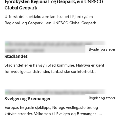
Fjordkysten Regional- og Geopark, ein UNESCO
Global Geopark
Utforsk det spektakulære landskapet i Fjordkysten
Regional- og Geopark - ein UNESCO Global Geopark.
Parken strekkjer seg over vakre fjordar, ope kystlandskap,
og imponerande fjellformasjonar og istidslandskap lengst
vest i Noreg.
Bygder og steder
Stadlandet
Stadlandet er ei halvøy i Stad kommune. Halvøya er kjent
for nydelige sandstrender, fantastiske surfeforhold,
dramatisk vêr og unik kulturhistorie.
Bygder og steder
Svelgen og Bremanger
Europas høgaste sjøklippe, Noregs vestlegaste bre og
kritvite strender. Velkomen til Svelgen og Bremanger –
der havet og strendene møter fjellet og breane.