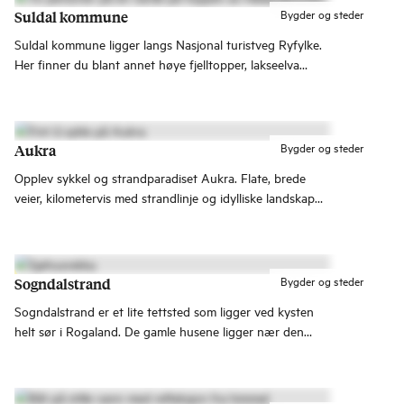
Bygder og steder
Suldal kommune
Suldal kommune ligger langs Nasjonal turistveg Ryfylke.
Her finner du blant annet høye fjelltopper, lakseelva
Suldalslågen og spennende arkitektur. Kommunen
innehar merket for Bærekraftig reisemål.
Bygder og steder
Aukra
Opplev sykkel og strandparadiset Aukra. Flate, brede
veier, kilometervis med strandlinje og idylliske landskap
møter deg her.
Bygder og steder
Sogndalstrand
Sogndalstrand er et lite tettsted som ligger ved kysten
helt sør i Rogaland. De gamle husene ligger nær den
smale gata som er gågate. Det er laget gjesteparkering til
de besøkende som har en fin opplevelse til fots gjennom
Strandgaten til sjøen.