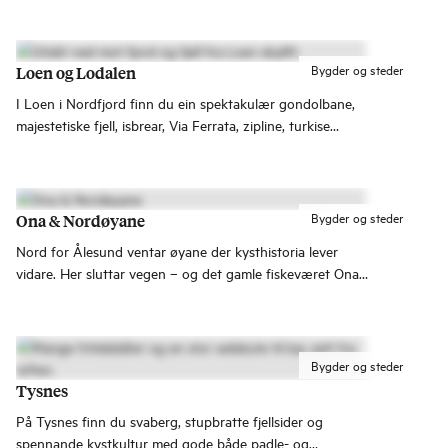
Bygder og steder
Loen og Lodalen
I Loen i Nordfjord finn du ein spektakulær gondolbane,
majestetiske fjell, isbrear, Via Ferrata, zipline, turkise
brevatn. Med korte avstandar mellom fjord, dal og
fjelltopp er Loen ein destinasjon som gjer det vanskeleg å
ikkje kome tilbake.
Bygder og steder
Ona & Nordøyane
Nord for Ålesund ventar øyane der kysthistoria lever
vidare. Her sluttar vegen – og det gamle fiskeværet Ona
lokkar med fyrlykt, fiskegarn og vind i håret.
Bygder og steder
Tysnes
På Tysnes finn du svaberg, stupbratte fjellsider og
spennande kystkultur med gode både padle- og