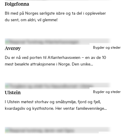
Folgefonna
Bli med på Norges sørligste isbre og ta del i opplevelser
du sent, om aldri, vil glemme!
Bygder og steder
Averøy
Du er nå ved porten til Atlanterhavsveien – en av de 10
mest besøkte attraksjonene i Norge. Den unike
veistrekningen tar deg med ytterst i Nordvest, der stødig
land møter nådeløst hav.
Bygder og steder
Ulstein
I Ulstein møtest storhav og småbymiljø, fjord og fjell,
kvardagsliv og kysthistorie. Her ventar familievennlege
opplevingar – frå sandstrender og fjellturar til små
bygleder og kystliv. Alt berre ein kort køyretur frå Runde,
Hareid og resten av vakre søre Sunnmøre.