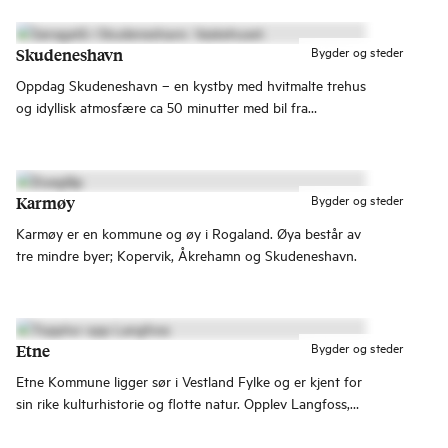
Dovrefjell-Sunndalsfjella nasjonalpark er dette et paradis
for naturelskere.
Bygder og steder
Skudeneshavn
Oppdag Skudeneshavn – en kystby med hvitmalte trehus
og idyllisk atmosfære ca 50 minutter med bil fra
Haugesund. Perfekt for både dagsturer og lengre
opphold!
Bygder og steder
Karmøy
Karmøy er en kommune og øy i Rogaland. Øya består av
tre mindre byer; Kopervik, Åkrehamn og Skudeneshavn.
Bygder og steder
Etne
Etne Kommune ligger sør i Vestland Fylke og er kjent for
sin rike kulturhistorie og flotte natur. Opplev Langfoss,
Åkrafjorden og uendelig med turmuligheter i Etnefjellene!