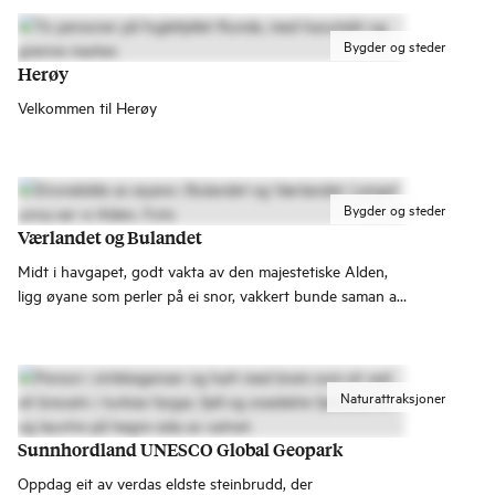
Bygder og steder
Herøy
Velkommen til Herøy
Bygder og steder
Værlandet og Bulandet
Midt i havgapet, godt vakta av den majestetiske Alden,
ligg øyane som perler på ei snor, vakkert bunde saman av
6 bruer og 5.240m veg.
Naturattraksjoner
Sunnhordland UNESCO Global Geopark
Oppdag eit av verdas eldste steinbrudd, der