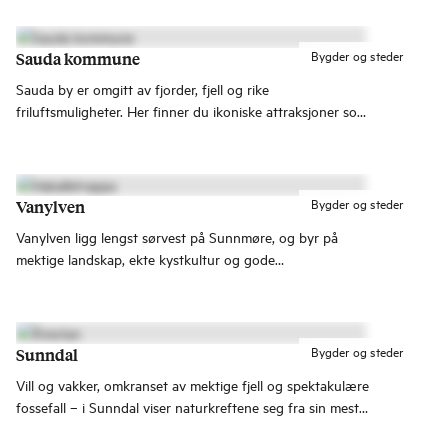
Bygder og steder
Sauda kommune
Sauda by er omgitt av fjorder, fjell og rike
friluftsmuligheter. Her finner du ikoniske attraksjoner som
Svandalsfossen, en mektig foss langs Nasjonal turistveg
Ryfylke, og Allmannajuvet, hvor arkitektur og
gruvehistorie møtes.
Bygder og steder
Vanylven
Vanylven ligg lengst sørvest på Sunnmøre, og byr på
mektige landskap, ekte kystkultur og gode
naturopplevingar. Her kan du gå Hakkaletrappene, bade
på Sandvik-sanden eller utforske dei gamle olivinbrota
langs Åheimselva – med rolege bygder som Fiskå, Syvde
og Rovde som utgangspunkt.
Bygder og steder
Sunndal
Vill og vakker, omkranset av mektige fjell og spektakulære
fossefall – i Sunndal viser naturkreftene seg fra sin mest
imponerende side. Med Innerdalen, Trollheimen og