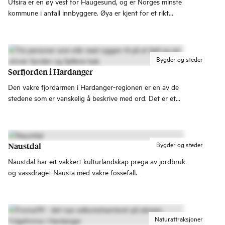
Utsira er en øy vest for Haugesund, og er Norges minste
kommune i antall innbyggere. Øya er kjent for et rikt
fugleliv og gatekunst i ypperste klasse.
Bygder og steder
Sørfjorden i Hardanger
Den vakre fjordarmen i Hardanger-regionen er en av de
stedene som er vanskelig å beskrive med ord. Det er et
område du nesten må oppleve selv.
Bygder og steder
Naustdal
Naustdal har eit vakkert kulturlandskap prega av jordbruk
og vassdraget Nausta med vakre fossefall.
Naturattraksjoner