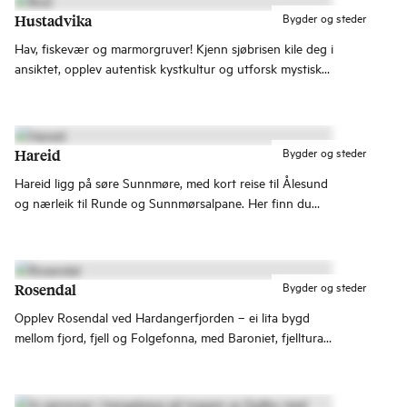
Bygder og steder
Hustadvika
Hav, fiskevær og marmorgruver! Kjenn sjøbrisen kile deg i
ansiktet, opplev autentisk kystkultur og utforsk mystiske
marmorgruver – alt dette, og mer finner du i Hustadvika.
Bygder og steder
Hareid
Hareid ligg på søre Sunnmøre, med kort reise til Ålesund
og nærleik til Runde og Sunnmørsalpane. Her finn du
fjellturar, kyststiar og ope hav.
Bygder og steder
Rosendal
Opplev Rosendal ved Hardangerfjorden – ei lita bygd
mellom fjord, fjell og Folgefonna, med Baroniet, fjellturar
og rolege opplevingar i Fjord Norway.