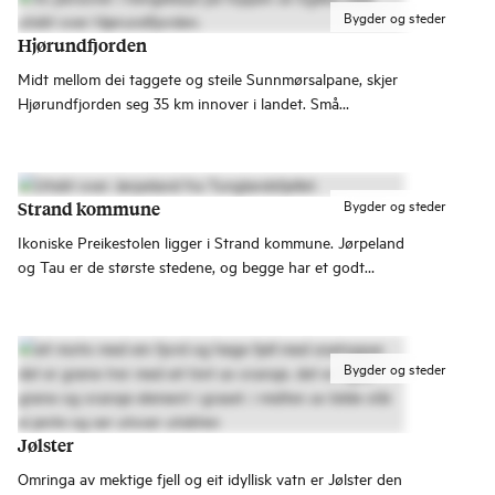
Bygder og steder
Hjørundfjorden
Midt mellom dei taggete og steile Sunnmørsalpane, skjer
Hjørundfjorden seg 35 km innover i landet. Små
bygdeperler ligg på rekke og rad og ønsker deg
velkomen.
Bygder og steder
Strand kommune
Ikoniske Preikestolen ligger i Strand kommune. Jørpeland
og Tau er de største stedene, og begge har et godt
utvalg av butikker, restauranter og naturbaserte
aktiviteter.
Bygder og steder
Jølster
Omringa av mektige fjell og eit idyllisk vatn er Jølster den