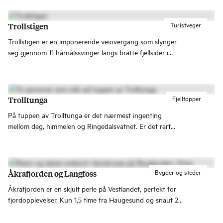
1904 ble byen bygd opp i jugendstil. Med fargerike bygg i
storslått natur er det ikkje rart at National Geographic har
kåra Ålesund til ein av dei vakraste hamnebyane i verda.
Turistveger
Trollstigen
Trollstigen er en imponerende veiovergang som slynger
seg gjennom 11 hårnålssvinger langs bratte fjellsider i
Romsdalen. Trollstigveien forbinder Åndalsnes med
Valldal på Sunnmøre.
Fjelltopper
Trolltunga
På tuppen av Trolltunga er det nærmest ingenting
mellom deg, himmelen og Ringedalsvatnet. Er det rart
bildene fra fjellhylla i Hardanger går verden rundt?
Bygder og steder
Åkrafjorden og Langfoss
Åkrafjorden er en skjult perle på Vestlandet, perfekt for
fjordopplevelser. Kun 1,5 time fra Haugesund og snaut 2
timer fra Stord venter natur, aktiviteter og
uforglemmelige opplevelser!