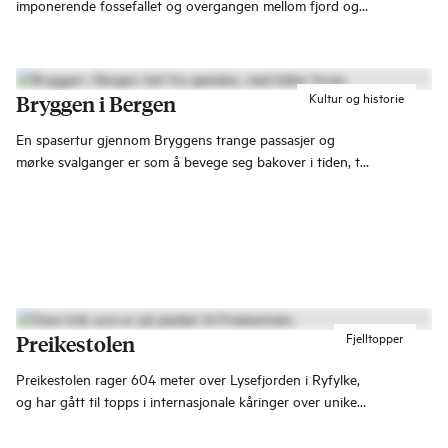
imponerende fossefallet og overgangen mellom fjord og
vidde.
Kultur og historie
Bryggen i Bergen
En spasertur gjennom Bryggens trange passasjer og
mørke svalganger er som å bevege seg bakover i tiden, til
den gang hanseatene dominerte denne delen av Bergen.
Fjelltopper
Preikestolen
Preikestolen rager 604 meter over Lysefjorden i Ryfylke,
og har gått til topps i internasjonale kåringer over unike
naturopplevelser. Vil du besøke en av Norges største
turistattraksjoner?