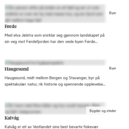
Byer
Førde
Med elva Jølstra som snirklar seg gjennom landskapet på
sin veg mot Førdefjorden har den vesle byen Førde
funne si form. Handelssenter og kultursenter med eit rikt
tilbod av kafear og spisestader.
Byer
Haugesund
Haugesund, midt mellom Bergen og Stavanger, byr på
spektakulær natur, rik historie og spennende opplevelser.
Planlegg ditt besøk til Haugesund her.
Bygder og steder
Kalvåg
Kalvåg er eit av Vestlandet sine best bevarte fiskevær