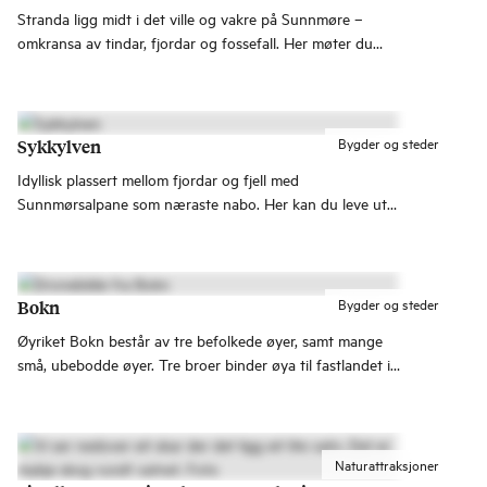
Stranda ligg midt i det ville og vakre på Sunnmøre –
omkransa av tindar, fjordar og fossefall. Her møter du
ekte natur, sterke mattradisjonar og kort veg til ikoniske
opplevingar som Geirangerfjorden, Hellesylt og
Sunnmørsalpane.
Bygder og steder
Sykkylven
Idyllisk plassert mellom fjordar og fjell med
Sunnmørsalpane som næraste nabo. Her kan du leve ut
friluftsdraumen, og området er eit natureldorado for heile
familien!
Bygder og steder
Bokn
Øyriket Bokn består av tre befolkede øyer, samt mange
små, ubebodde øyer. Tre broer binder øya til fastlandet i
nord, og dette kan minne om Haugalandets egen
Atlanterhavsveg.
Naturattraksjoner