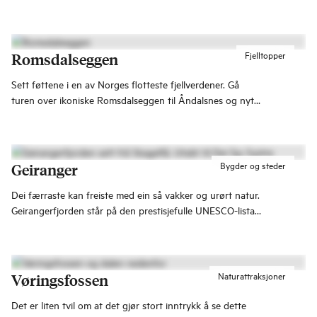
Fjelltopper
Romsdalseggen
Sett føttene i en av Norges flotteste fjellverdener. Gå
turen over ikoniske Romsdalseggen til Åndalsnes og nyt
10 kilometer med spektakulær utsikt over noen av
Vestlandets mest storslagne fjell.
Bygder og steder
Geiranger
Dei færraste kan freiste med ein så vakker og urørt natur.
Geirangerfjorden står på den prestisjefulle UNESCO-lista
over verdas kultur- og naturarvstader.
Naturattraksjoner
Vøringsfossen
Det er liten tvil om at det gjør stort inntrykk å se dette