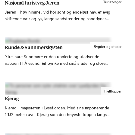
Turistveger
Nasjonal turistveg Jæren
Jæren - høy himmel, vid horisont og endeløst hav, et evig
skiftende vær og lys, lange sandstrender og sanddyner
avløst av rullestein og lakseelver.
Bygder og steder
Runde & Sunnmørskysten
Ytre, søre Sunnmøre er den upolerte og utadvende
naboen til Ålesund. Eit øyrike med små stader og store
opplevingar.
Fjelltopper
Kjerag
Kjerag - majesteten i Lysefjorden. Med sine imponerende
1 132 meter ruver Kjerag som den høyeste toppen langs
Lysefjorden.