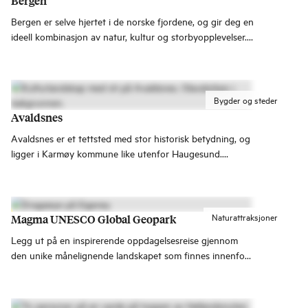
Bergen
Bergen er selve hjertet i de norske fjordene, og gir deg en
ideell kombinasjon av natur, kultur og storbyopplevelser.
Uansett årstid.
Bygder og steder
Avaldsnes
Avaldsnes er et tettsted med stor historisk betydning, og
ligger i Karmøy kommune like utenfor Haugesund.
Avaldsnes er kanskje mest kjent som hovedgården til
vikingen og Norges første konge Harald Hårfagre. Men
på Avaldsnes har det bodd konger i flere tusen år, siden
eldre bronsealderen og gjennom hele vikingtiden.
Naturattraksjoner
Magma UNESCO Global Geopark
Legg ut på en inspirerende oppdagelsesreise gjennom
den unike månelignende landskapet som finnes innenfor
Magma UNESCO Global Geopark. Området har den
prestisjetunge UNESCO-anerkjennelsen og inviterer deg
til å bli med oss på et eventyr uten sidestykke.