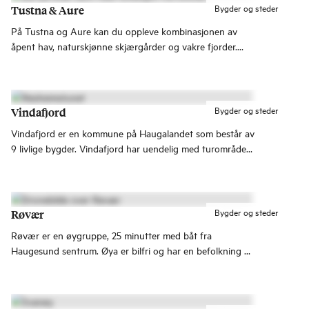
Bygder og steder
Tustna & Aure
På Tustna og Aure kan du oppleve kombinasjonen av
åpent hav, naturskjønne skjærgårder og vakre fjorder.
Her er fjellformasjoner som stuper ned i havet, samtidig
som du finner stille skog og fjellområder.
Bygder og steder
Vindafjord
Vindafjord er en kommune på Haugalandet som består av
9 livlige bygder. Vindafjord har uendelig med turområder,
spesielt flott er området rundt Olalia Fjellstove som er
godt besøkt året rundt!
Bygder og steder
Røvær
Røvær er en øygruppe, 25 minutter med båt fra
Haugesund sentrum. Øya er bilfri og har en befolkning på
rundt 80 personer.