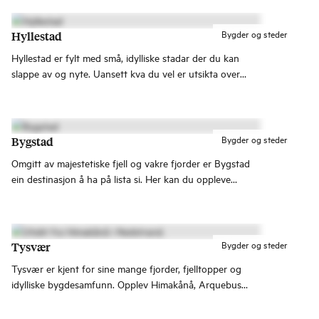
Bygder og steder
Hyllestad
Hyllestad er fylt med små, idylliske stadar der du kan
slappe av og nyte. Uansett kva du vel er utsikta over
fjorden garantert.
Bygder og steder
Bygstad
Omgitt av majestetiske fjell og vakre fjorder er Bygstad
ein destinasjon å ha på lista si. Her kan du oppleve
naturens skjønnheit og lokal kultur på sitt beste.
Bygder og steder
Tysvær
Tysvær er kjent for sine mange fjorder, fjelltopper og
idylliske bygdesamfunn. Opplev Himakånå, Arquebus
Krigshistoriske Museum og besøk kulturhuset
Tysværtunet!